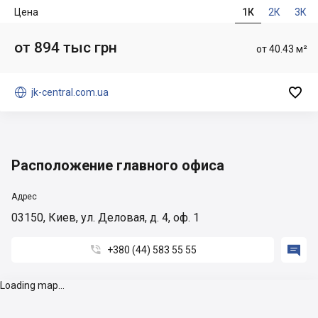
Цена
1К
2К
3К
от 894 тыс грн
от 40.43 м²


jk-central.com.ua
Расположение главного офиса
Адрес
03150, Киев, ул. Деловая, д. 4, оф. 1


+380 (44) 583 55 55
Loading map...