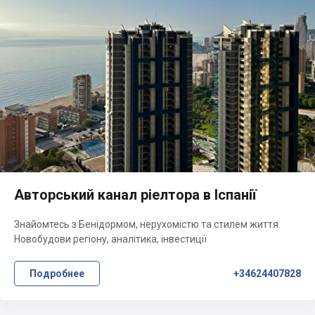
Авторський канал ріелтора в Іспанії
Знайомтесь з Бенідормом, нерухомістю та стилем життя.
Новобудови регіону, аналітика, інвестиції
Подробнее
+34624407828