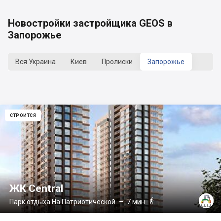
Новостройки застройщика GEOS в
Запорожье
Вся Украина
Киев
Пролиски
Запорожье
СТРОИТСЯ
ЖК Central

Парк отдыха На Патриотической
– 7 мин.