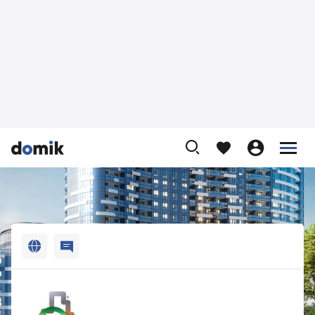












