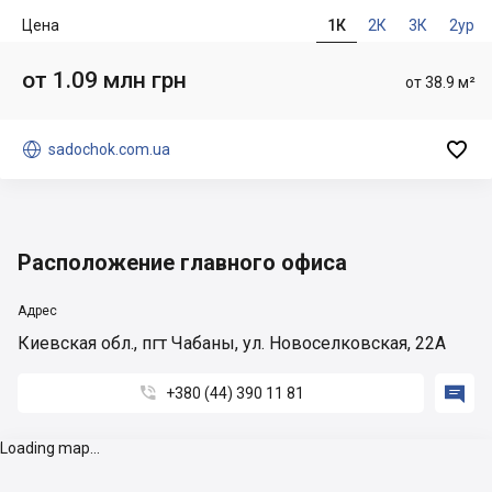
Цена
1К
2К
3К
2ур
от 1.09 млн грн
от 38.9 м²


sadochok.com.ua
Расположение главного офиса
Адрес
Киевская обл., пгт Чабаны, ул. Новоселковская, 22А


+380 (44) 390 11 81
Loading map...