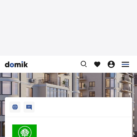












