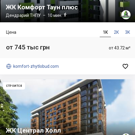
ЖК Комфорт Таун плюс

Дендрарий ТНПУ
– 10 мин.
Цена
1К
2К
3К
от 745 тыс грн
от 43.72 м²


komfort-zhytlobud.com
СТРОИТСЯ
ЖК Централ Холл