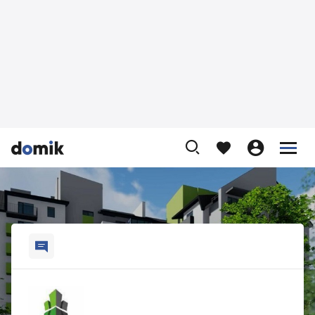









