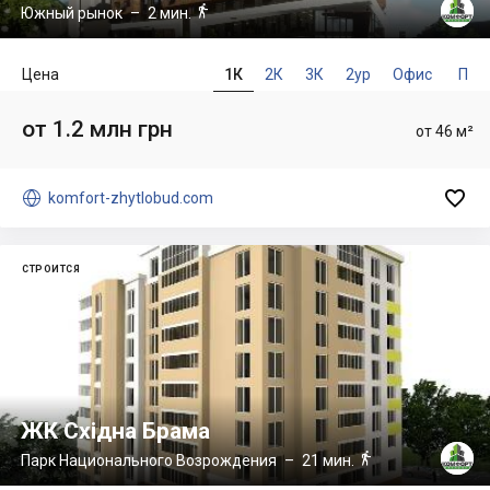

Южный рынок
– 2 мин.
Цена
1К
2К
3К
2ур
Офис
П
от 1.2 млн грн
от 46 м²


komfort-zhytlobud.com
СТРОИТСЯ
ЖК Східна Брама

Парк Национального Возрождения
– 21 мин.