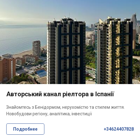
Авторський канал ріелтора в Іспанії
Знайомтесь з Бенідормом, нерухомістю та стилем життя.
Новобудови регіону, аналітика, інвестиції
Подробнее
+34624407828