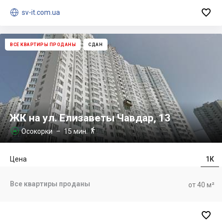


sv-it.com.ua
ВСЕ КВАРТИРЫ ПРОДАНЫ
СДАН
ЖК на ул. Елизаветы Чавдар, 13

Осокорки
– 15 мин.

Цена
1К
Все квартиры проданы
от 40 м²
