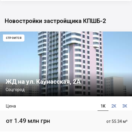
Новостройки застройщика КПШБ-2
СТРОИТСЯ
ЖД на ул. Каунасская, 2А
Соцгород
Цена
1К
2К
3К
от 1.49 млн грн
от 55.34 м²