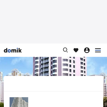








