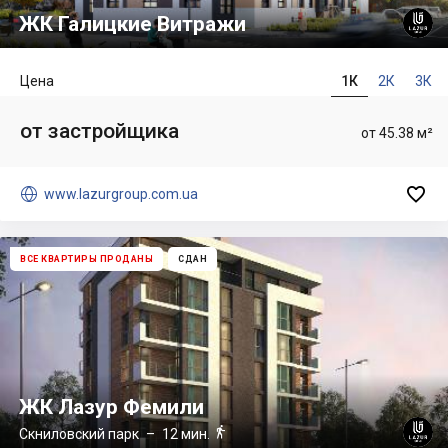
ЖК Галицкие Витражи
Цена
1К
2К
3К
от застройщика
от 45.38 м²


www.lazurgroup.com.ua
ВСЕ КВАРТИРЫ ПРОДАНЫ
СДАН
ЖК Лазур Фемили

Скниловский парк
– 12 мин.