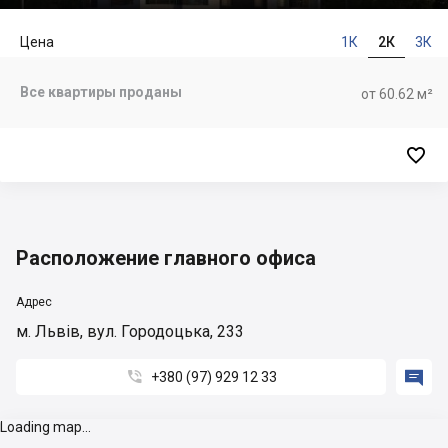
Цена
1К
2К
3К
Все квартиры проданы
от 60.62 м²

Расположение главного офиса
Адрес
м. Львів, вул. Городоцька, 233


+380 (97) 929 12 33
Loading map...