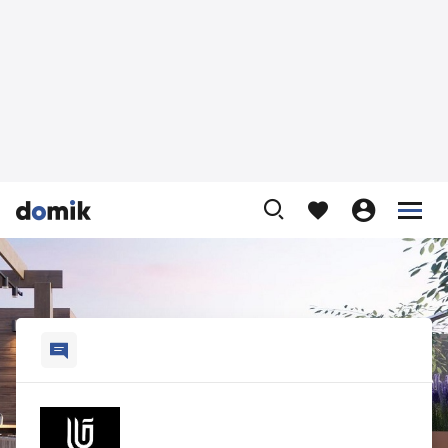









