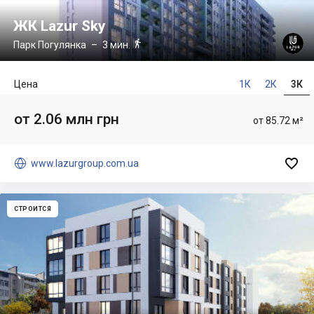
ЖК Lazur Sky

Парк Погулянка
– 3 мин.
Цена
1К
2К
3К
от 2.06 млн грн
от 85.72 м²


www.lazurgroup.com.ua
СТРОИТСЯ