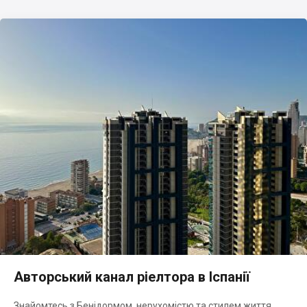
Авторський канал ріелтора в Іспанії
Знайомтесь з Бенідормом, нерухомістю та стилем життя.