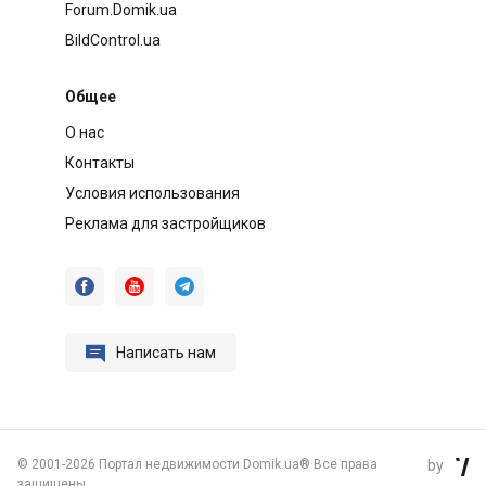
Forum.Domik.ua
BildControl.ua
Общее
О нас
Контакты
Условия использования
Реклама для застройщиков




Написать нам
©
2001-2026 Портал недвижимости Domik.ua® Все права
by

защищены.