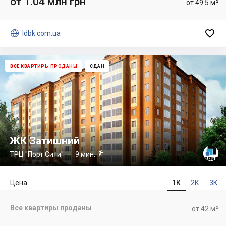
от 1.04 млн грн
от 49.5 м²


ldbk.com.ua
ВСЕ КВАРТИРЫ ПРОДАНЫ
СДАН
ЖК Затишний

ТРЦ "Порт Сити"
– 9 мин.
Цена
1К
2К
3К
Все квартиры проданы
от 42 м²