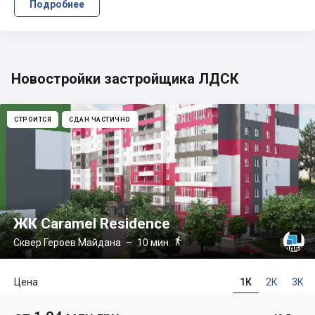
Подробнее
Новостройки застройщика ЛДСК
СТРОИТСЯ
СДАН ЧАСТИЧНО
ЖК Caramel Residence

Сквер Героев Майдана
– 10 мин.
Цена
1К
2К
3К