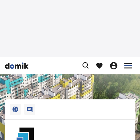












