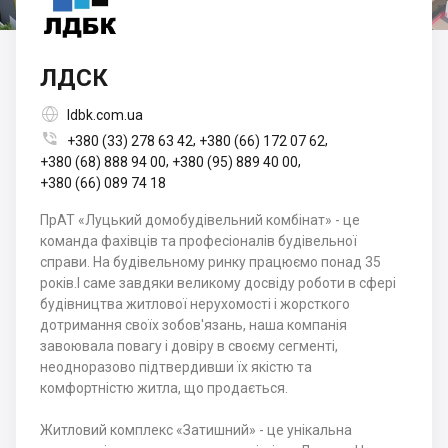
ЛДСК

ldbk.com.ua

,
,
+380 (33) 278 63 42
+380 (66) 172 07 62
,
,
+380 (68) 888 94 00
+380 (95) 889 40 00
+380 (66) 089 74 18
ПрАТ «Луцький домобудівельний комбінат» - це
команда фахівців та професіоналів будівельної
справи. На будівельному ринку працюємо понад 35
років.І саме завдяки великому досвіду роботи в сфері
будівництва житлової нерухомості і жорсткого
дотримання своїх зобов'язань, наша компанія
завоювала повагу і довіру в своєму сегменті,
неодноразово підтвердивши їх якістю та
комфортністю житла, що продається.
Житловий комплекс «Затишний» - це унікальна