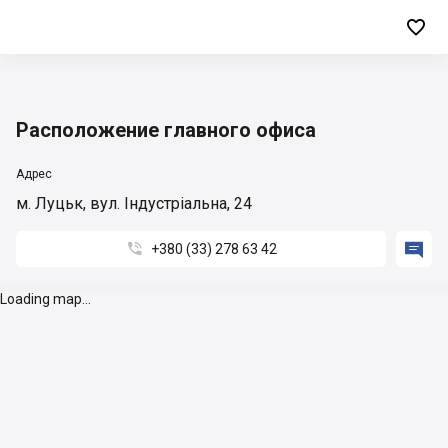

Расположение главного офиса
Адрес
м. Луцьк, вул. Індустріальна, 24


+380 (33) 278 63 42
Loading map...