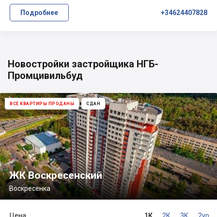
Подробнее
+34624407828
Новостройки застройщика НГБ-
Промцивильбуд
ВСЕ КВАРТИРЫ ПРОДАНЫ
СДАН
ЖК Воскресенский
Воскресенка
Цена
1К
2К
3К
2ур