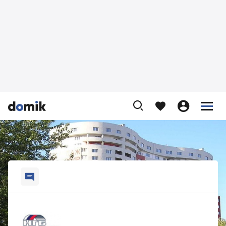









