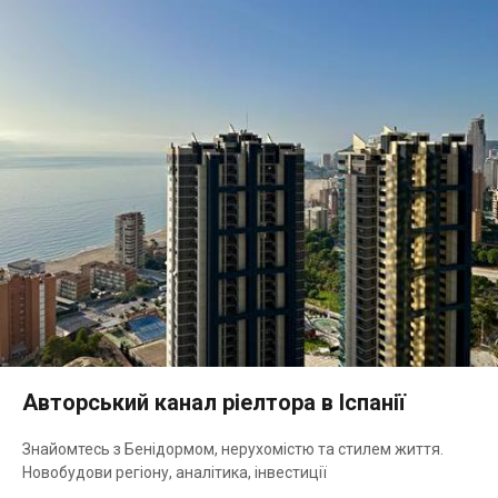
Авторський канал ріелтора в Іспанії
Знайомтесь з Бенідормом, нерухомістю та стилем життя.
Новобудови регіону, аналітика, інвестиції