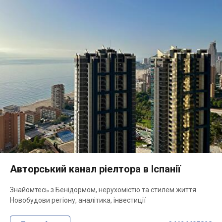
Авторський канал ріелтора в Іспанії
Знайомтесь з Бенідормом, нерухомістю та стилем життя.
Новобудови регіону, аналітика, інвестиції