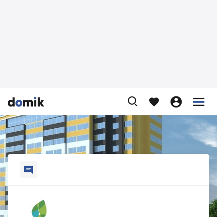









