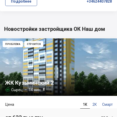
Подробнее
+34624407828
Новостройки застройщика ОК Наш дом
ПРОБЛЕМА
СТРОИТСЯ
ЖК Кузьминский 2

Сырец
– 14 мин.

Цена
1К
2К
Смарт