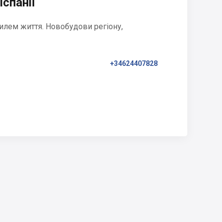
Іспанії
илем життя. Новобудови регіону,
+34624407828