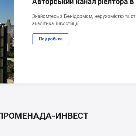
Авторський канал ріелтора в 
Знайомтесь з Бенідормом, нерухомістю та ст
аналітика, інвестиції
Подробнее
а ПРОМЕНАДА-ИНВЕСТ