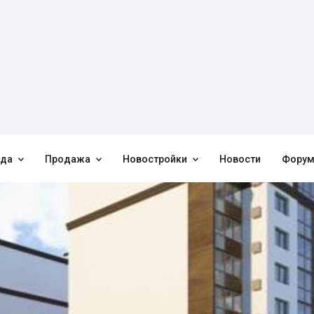



нда
Продажа
Новостройки
Новости
Фору