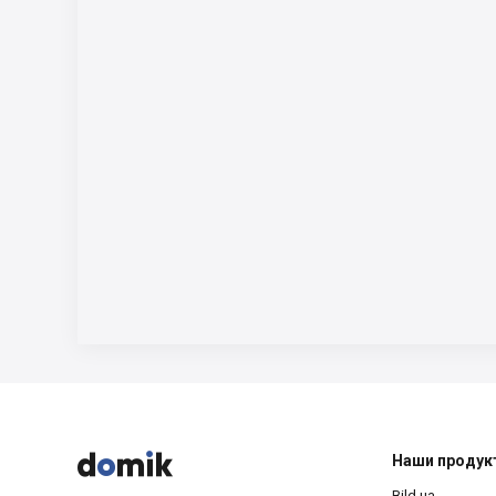



Наши продук
Bild.ua