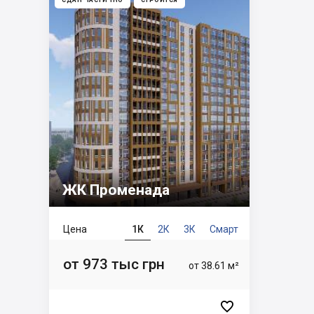
СДАН ЧАСТИЧНО
СТРОИТСЯ
ЖК Променада
Цена
1К
2К
3К
Смарт
от 973 тыс грн
от 38.61 м²
