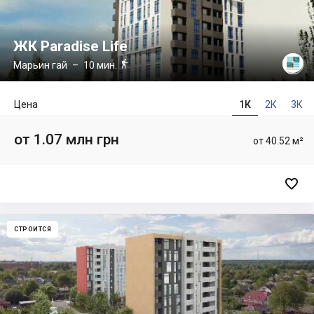
ЖК Paradise Life

Марьин гай
– 10 мин.
Цена
1К
2К
3К
от 1.07 млн грн
от 40.52 м²

СТРОИТСЯ