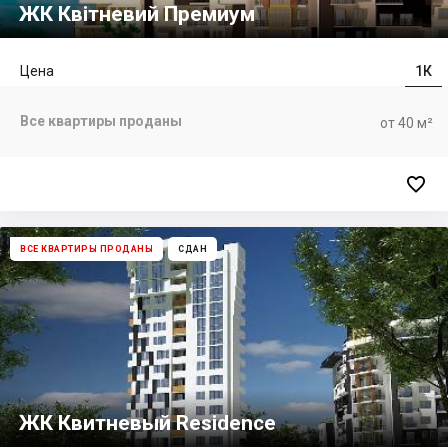
ЖК Квітневий Премиум
Цена
1К
Все квартиры проданы
от 40 м²

ВСЕ КВАРТИРЫ ПРОДАНЫ
СДАН
ЖК Квитневый Residence