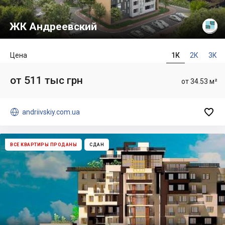
ЖК Андреевский
Цена
1К
2К
3К
от 511 тыс грн
от 34.53 м²


andriivskiy.com.ua
ВСЕ КВАРТИРЫ ПРОДАНЫ
СДАН