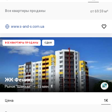
Все квартиры проданы
от 69.59 м²


www.s-and-s.com.ua
ВСЕ КВАРТИРЫ ПРОДАНЫ
СДАН
ЖК Феникс

Рынок "Шанхай"
– 15 мин.
Цена
1К