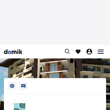












