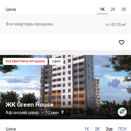
Цена
1К
2К
3К
Все квартиры проданы
от 40.35 м²

ВСЕ КВАРТИРЫ ПРОДАНЫ
СДАН
ЖК Green House

Афганский сквер
– 12 мин.
Цена
1К
2К
2ур
ПСН