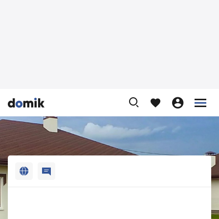












