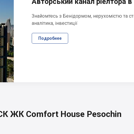
Авторський канал ріелтора в 
Знайомтесь з Бенідормом, нерухомістю та ст
аналітика, інвестиції
Подробнее
К ЖК Comfort House Pesochin