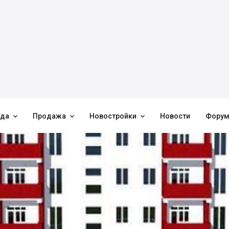



нда
Продажа
Новостройки
Новости
Фору