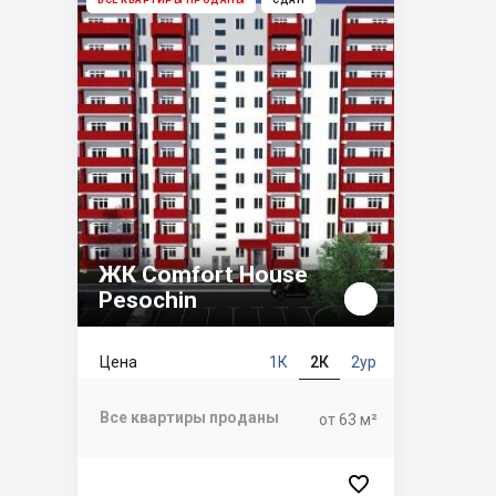
ВСЕ КВАРТИРЫ ПРОДАНЫ
СДАН
ЖК Comfort House
Pesochin
Цена
1К
2К
2ур
Все квартиры проданы
от 63 м²
