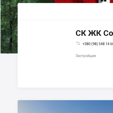
СК ЖК Co

+380 (98) 548 14 6
Застройщик