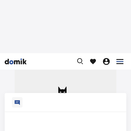









