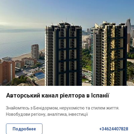
Авторський канал ріелтора в Іспанії
Знайомтесь з Бенідормом, нерухомістю та стилем життя.
Новобудови регіону, аналітика, інвестиції
Подробнее
+34624407828