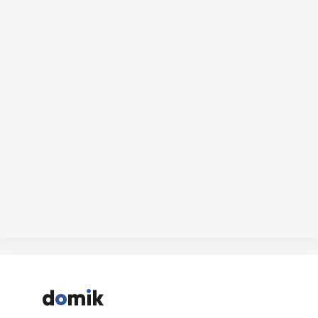


