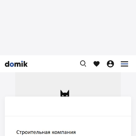








