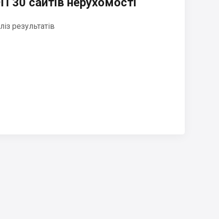
П 30 сайтів нерухомості
ліз результатів