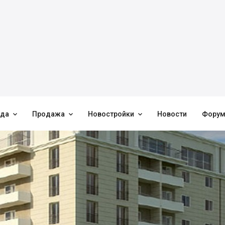



нда
Продажа
Новостройки
Новости
Фору