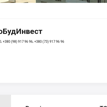
оБудИнвест
,
,
0
+380 (98) 917 96 96
+380 (73) 917 96 96