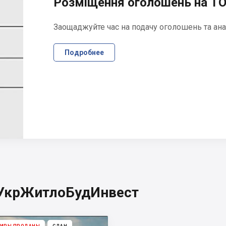
Розміщення оголошень на ТО
Заощаджуйте час на подачу оголошень та ана
Подробнее
 УкрЖитлоБудИнвест