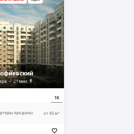
ТИРЫ ПРОДАНЫ
СДАН
офиевский

ера
– 21 мин.
1К
артиры проданы
от 40 м²
