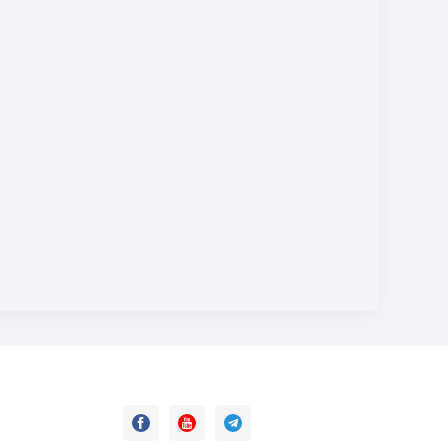


