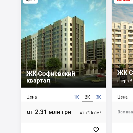
СДАН
ВСЕ КВАР
ЖК С
ЖК Софиевский
квартал
озеро В
Цена
1К
2К
3К
Цена
от 2.31 млн грн
Все кв
от 74.67 м²
