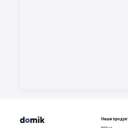



Наши продук
Bild.ua