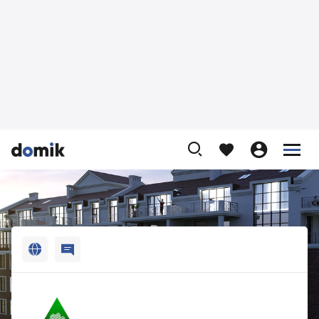












