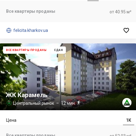
Все квартиры проданы
от 40.95 м²


felicita.kharkov.ua
ВСЕ КВАРТИРЫ ПРОДАНЫ
СДАН
ЖК Карамель

Центральный рынок
– 12 мин.

Цена
1К
Все квартиры проданы
от 52.03 м²