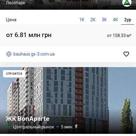
Лесопарк
Цена
1К
2К
3К
4К
2ур
от 6.81 млн грн
от 158.33 м²


bauhaus.gs-3.com.ua
СТРОИТСЯ
ЖК BonAparte

Центральный рынок
– 5 мин.
