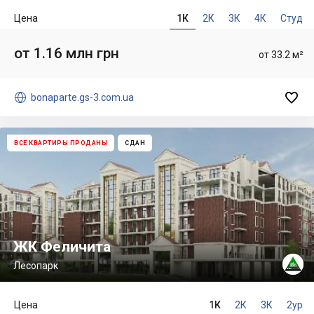
Цена
1К
2К
3К
4К
Студ
от 1.16 млн грн
от 33.2 м²


bonaparte.gs-3.com.ua
ВСЕ КВАРТИРЫ ПРОДАНЫ
СДАН
ЖК Феличита
Лесопарк
Цена
1К
2К
3К
2ур