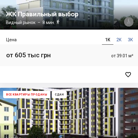
ЖК Правильный выбор

Видный рынок
– 8 мин.
Цена
1К
2К
3К
от 605 тыс грн
от 39.01 м²

ВСЕ КВАРТИРЫ ПРОДАНЫ
СДАН