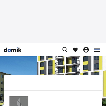








