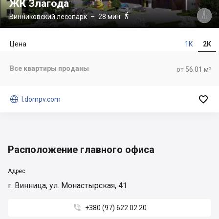
ЖК Злагода

Винниковский лесопарк
– 28 мин.
Цена
1К
2К
Все квартиры проданы
от 56.01 м²


l.dompv.com
Расположение главного офиса
Адрес
г. Винница, ул. Монастырская, 41

+380 (97) 622 02 20