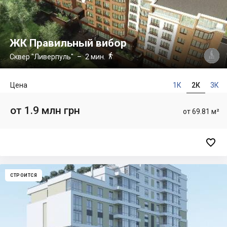
ЖК Правильный вибор

Сквер "Ливерпуль"
– 2 мин.
Цена
1К
2К
3К
от 1.9 млн грн
от 69.81 м²

СТРОИТСЯ