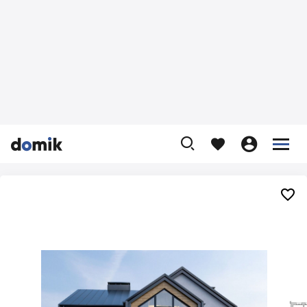









