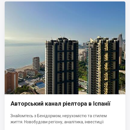
Авторський канал ріелтора в Іспанії
Знайомтесь з Бенідормом, нерухомістю та стилем
життя. Новобудови регіону, аналітика, інвестиції