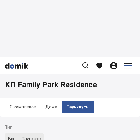









КП Family Park Residence
О комплексе
Дома
Таунхаусы
Тип
Все
Таунхаус