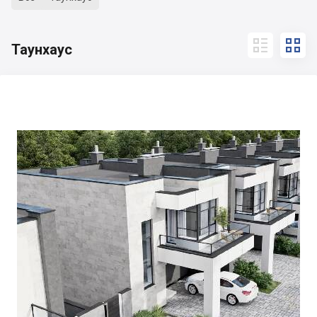


Таунхаус