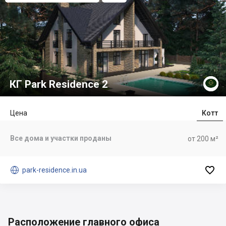
КГ Park Residence 2
Цена
Котт
Все дома и участки проданы
от 200 м²


park-residence.in.ua
Расположение главного офиса