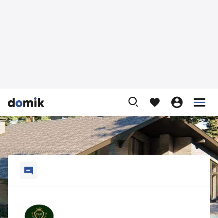









