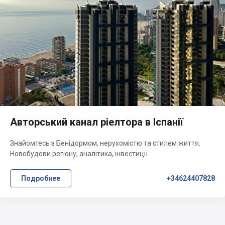
Авторський канал ріелтора в Іспанії
Знайомтесь з Бенідормом, нерухомістю та стилем життя.
Новобудови регіону, аналітика, інвестиції
Подробнее
+34624407828