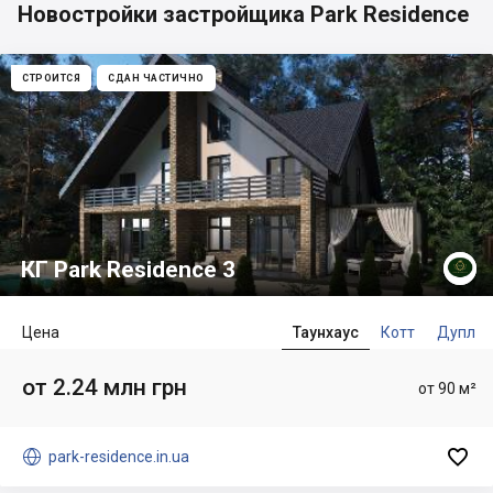
Новостройки застройщика Park Residence
СТРОИТСЯ
СДАН ЧАСТИЧНО
КГ Park Residence 3
Цена
Таунхаус
Котт
Дупл
от 2.24 млн грн
от 90 м²


park-residence.in.ua