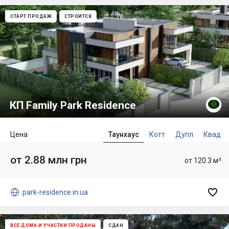
СТАРТ ПРОДАЖ
СТРОИТСЯ
КП Family Park Residence
Цена
Таунхаус
Котт
Дупл
Квад
от 2.88 млн грн
от 120.3 м²


park-residence.in.ua
ВСЕ ДОМА И УЧАСТКИ ПРОДАНЫ
СДАН