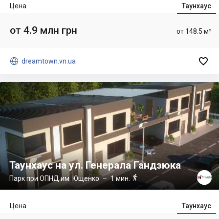
Цена
Таунхаус
от 4.9 млн грн
от 148.5 м²


dreamtown.vn.ua
Таунхаус на ул. Генерала Гандзюка

Парк при ОПНД им. Ющенко
– 1 мин.
Цена
Таунхаус