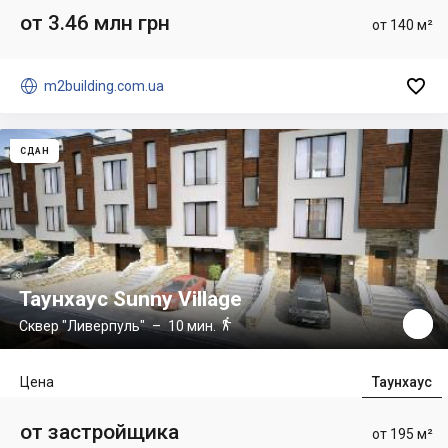
от 3.46 млн грн
от 140 м²


m2building.com.ua
СДАН
Таунхаус Sunny Village

Сквер "Ливерпуль"
– 10 мин.
Цена
Таунхаус
от застройщика
от 195 м²