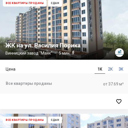
ВСЕ КВАРТИРЫ ПРОДАНЫ
СДАН
ЖК на ул. Василия Порика

Винницкий завод "Маяк"
– 5 мин.
Цена
1К
2К
3К
Все квартиры проданы
от 37.69 м²

ВСЕ КВАРТИРЫ ПРОДАНЫ
СДАН