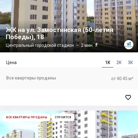
ЖК на ул. Замостянская (50-летия
Победы), 18

Центральный городской стадион
– 2 мин.
Цена
1К
2К
3К
Все квартиры проданы
от 40.45 м²

ВСЕ КВАРТИРЫ ПРОДАНЫ
СТРОИТСЯ