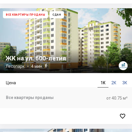
ВСЕ КВАРТИРЫ ПРОДАНЫ
СДАН
ЖК на ул. 600-летия

Лесопарк
– 4 мин.
Цена
1К
2К
3К
Все квартиры проданы
от 40.75 м²
