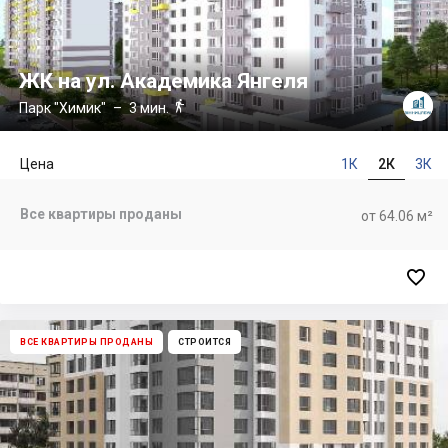
ЖК на ул. Академика Янгеля

Парк "Химик"
– 3 мин.
Цена
1К
2К
3К
Все квартиры проданы
от 64.06 м²

ВСЕ КВАРТИРЫ ПРОДАНЫ
СТРОИТСЯ