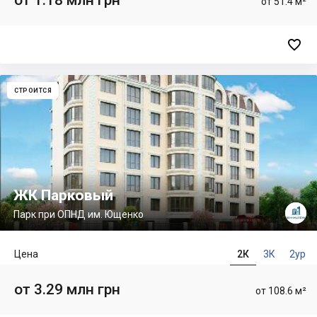
от 1.18 млн грн
от 51.4 м²

СТРОИТСЯ
ЖК Парковый
Парк при ОПНД им. Ющенко
Цена
2К
3К
2ур
от 3.29 млн грн
от 108.6 м²