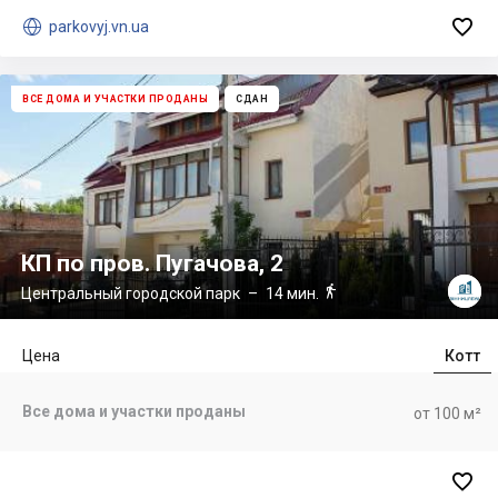


parkovyj.vn.ua
ВСЕ ДОМА И УЧАСТКИ ПРОДАНЫ
СДАН
КП по пров. Пугачова, 2

Центральный городской парк
– 14 мин.
Цена
Котт
Все дома и участки проданы
от 100 м²
