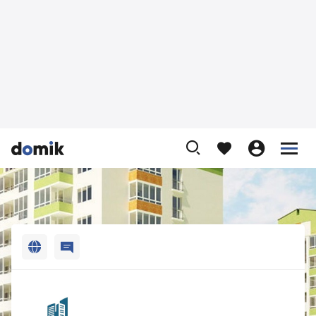












