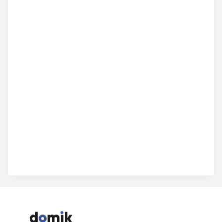


