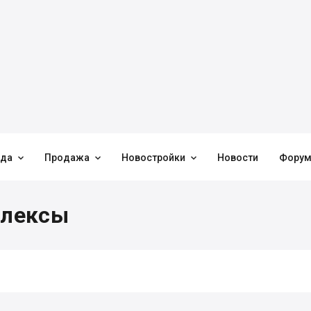



нда
Продажа
Новостройки
Новости
Фору
плексы