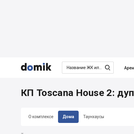




Аре
КП Toscana House 2: ду
О комплексе
Дома
Таунхаусы