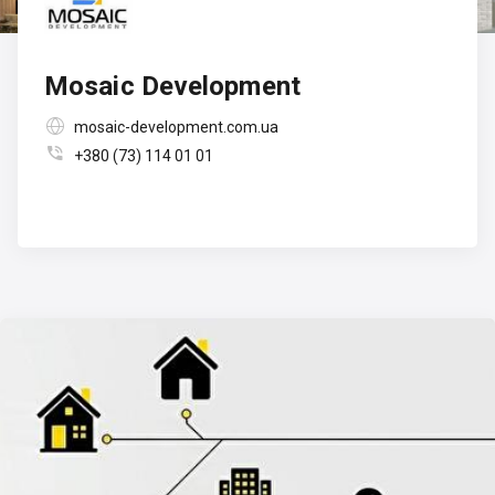
Mosaic Development

mosaic-development.com.ua

+380 (73) 114 01 01