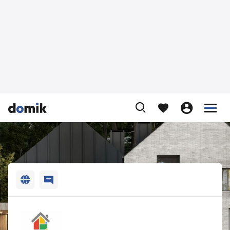












