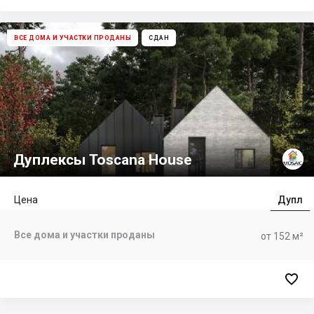
ВСЕ ДОМА И УЧАСТКИ ПРОДАНЫ
СДАН
Дуплексы Toscana House
Цена
Дупл
Все дома и участки проданы
от 152 м²
