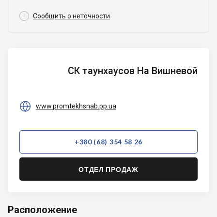

Сообщить о неточности
СК
СК таунхаусов На Вишневой
таунхаусов
На
Вишневой

www.promtekhsnab.pp.ua
+380 (68) 354 58 26
ОТДЕЛ ПРОДАЖ
Расположение