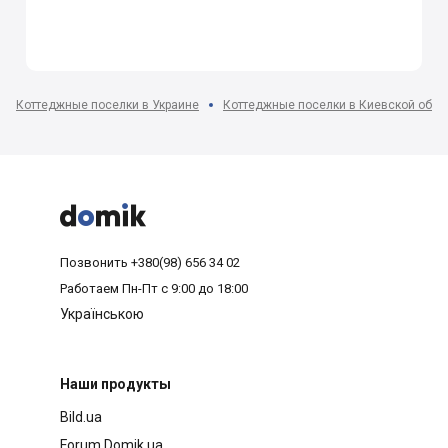
Коттеджные поселки в Украине
Коттеджные поселки в Киевской обла



Позвонить
+380(98) 656 34 02
Работаем
Пн-Пт с 9:00 до 18:00
Українською
Наши продукты
Bild.ua
Forum.Domik.ua