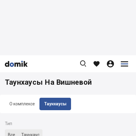









Таунхаусы На Вишневой
О комплексе
Таунхаусы
Тип
Все
Таунхаус