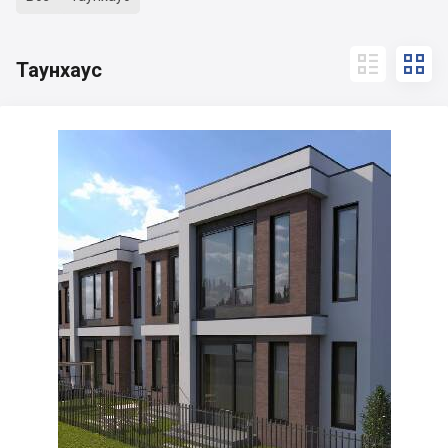


Таунхаус