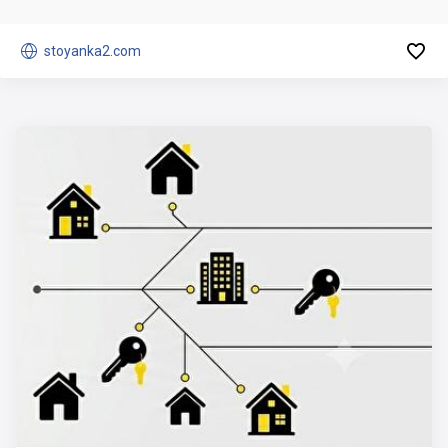


stoyanka2.com