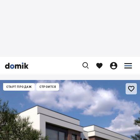










СТАРТ ПРОДАЖ
СТРОИТСЯ