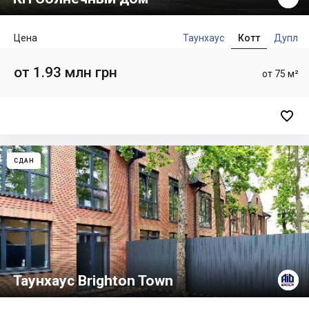
Цена
Таунхаус
Котт
Дупл
от 1.93 млн грн
от 75 м²

СДАН
Таунхаус Brighton Town