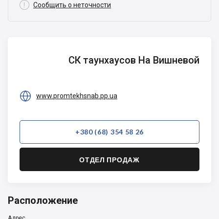

Сообщить о неточности
СК
СК таунхаусов На Вишневой
таунхаусов
На
Вишневой

www.promtekhsnab.pp.ua
+380 (68) 354 58 26
ОТДЕЛ ПРОДАЖ
Расположение
Адрес