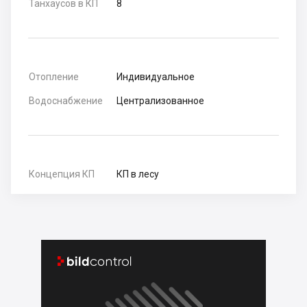
Танхаусов в КП
8
Отопление
Индивидуальное
Водоснабжение
Централизованное
Концепция КП
КП в лесу

