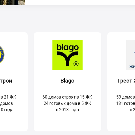
трой
Blago
Трест
 в 21 ЖК
60
домов строят в 15 ЖК
59
домов 
 домов
24
готовых дома в 5 ЖК
181
готов
10 года
с 2013 года
с 