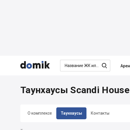




Аре
Таунхаусы Scandi House
О комплексе
Таунхаусы
Контакты