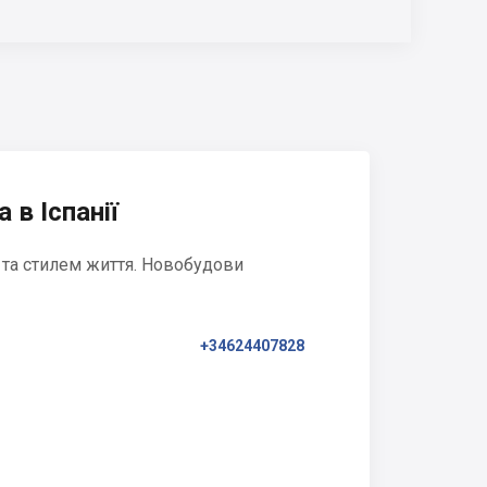
 в Іспанії
 та стилем життя. Новобудови
+34624407828