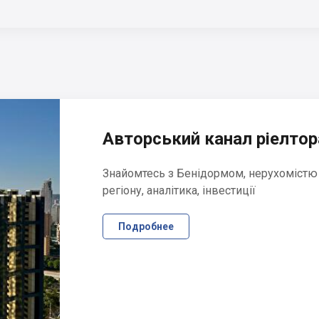
Авторський канал ріелтора
Знайомтесь з Бенідормом, нерухомістю
регіону, аналітика, інвестиції
Подробнее