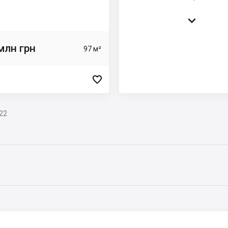

млн грн
97 м²

22