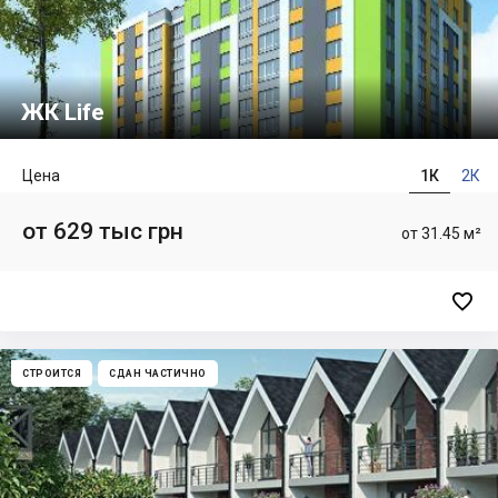
ЖК Life
Цена
1К
2К
от 629 тыс грн
от 31.45 м²

СТРОИТСЯ
СДАН ЧАСТИЧНО