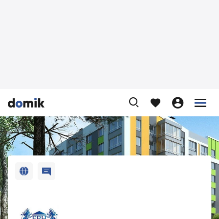












