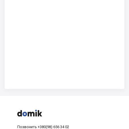



Позвонить
+380(98) 656 34 02