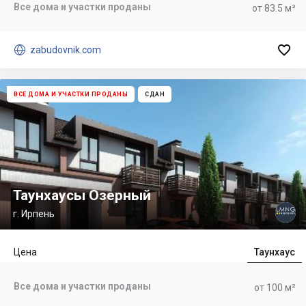
Все дома и участки проданы
от 83.5 м²


zabudovnik.com
ВСЕ ДОМА И УЧАСТКИ ПРОДАНЫ
СДАН
Таунхаусы Озерный
г. Ирпень
Цена
Таунхаус
Все дома и участки проданы
от 100 м²