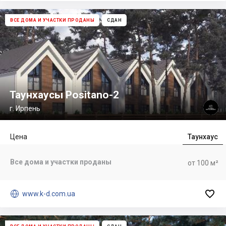
ВСЕ ДОМА И УЧАСТКИ ПРОДАНЫ
СДАН
Таунхаусы Positano-2
г. Ирпень
Цена
Таунхаус
Все дома и участки проданы
от 100 м²


www.k-d.com.ua