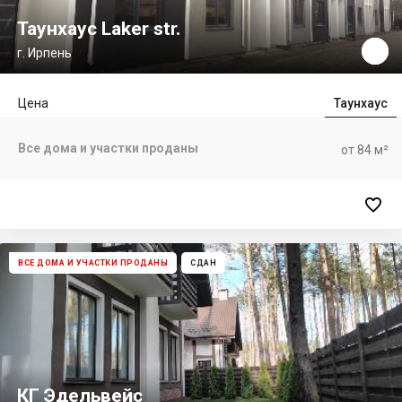
Таунхаус Laker str.
г. Ирпень
Цена
Таунхаус
Все дома и участки проданы
от 84 м²

ВСЕ ДОМА И УЧАСТКИ ПРОДАНЫ
СДАН
КГ Эдельвейс