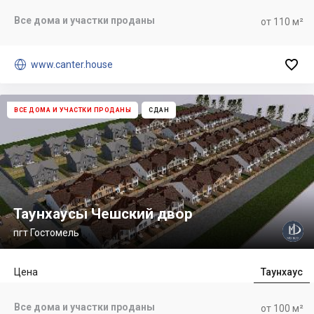
Все дома и участки проданы
от 110 м²


www.canter.house
ВСЕ ДОМА И УЧАСТКИ ПРОДАНЫ
СДАН
Таунхаусы Чешский двор
пгт Гостомель
Цена
Таунхаус
Все дома и участки проданы
от 100 м²