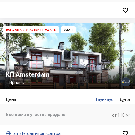

ВСЕ ДОМА И УЧАСТКИ ПРОДАНЫ
СДАН
КП Amsterdam
г. Ирпень
Цена
Таунхаус
Дупл
Все дома и участки проданы
от 110 м²


amsterdam-irpin.com.ua