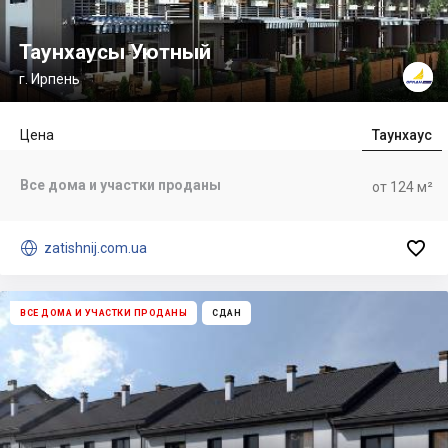
Таунхаусы Уютный
г. Ирпень
Цена
Таунхаус
Все дома и участки проданы
от 124 м²


zatishnij.com.ua
ВСЕ ДОМА И УЧАСТКИ ПРОДАНЫ
СДАН