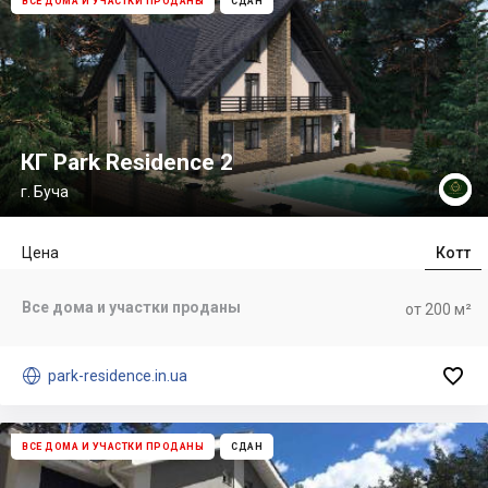
ВСЕ ДОМА И УЧАСТКИ ПРОДАНЫ
СДАН
КГ Park Residence 2
г. Буча
Цена
Котт
Все дома и участки проданы
от 200 м²


park-residence.in.ua
ВСЕ ДОМА И УЧАСТКИ ПРОДАНЫ
СДАН