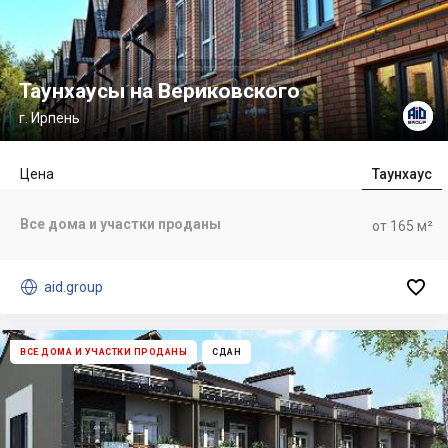
Таунхаусы на Вериковского
г. Ирпень
Цена
Таунхаус
Все дома и участки проданы
от 165 м²


aid.group
ВСЕ ДОМА И УЧАСТКИ ПРОДАНЫ
СДАН