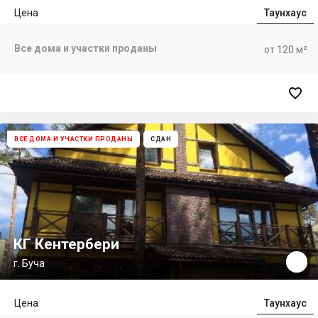
Цена
Таунхаус
Все дома и участки проданы
от 120 м²

ВСЕ ДОМА И УЧАСТКИ ПРОДАНЫ
СДАН
КГ Кентербери
г. Буча
Цена
Таунхаус