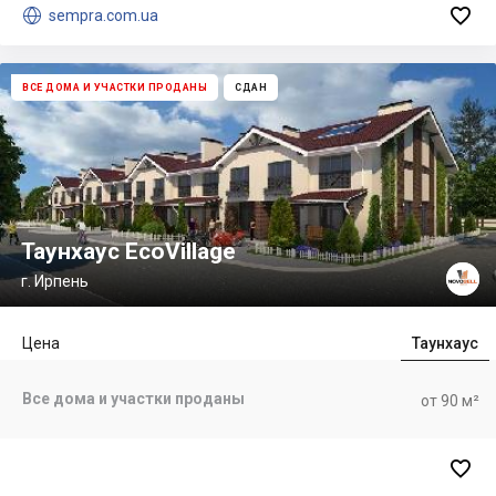


sempra.com.ua
ВСЕ ДОМА И УЧАСТКИ ПРОДАНЫ
СДАН
Таунхаус EcoVillage
г. Ирпень
Цена
Таунхаус
Все дома и участки проданы
от 90 м²
