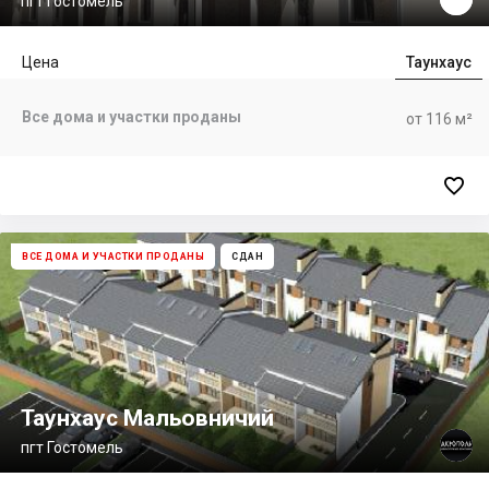
пгт Гостомель
Цена
Таунхаус
Все дома и участки проданы
от 116 м²

ВСЕ ДОМА И УЧАСТКИ ПРОДАНЫ
СДАН
Таунхаус Мальовничий
пгт Гостомель