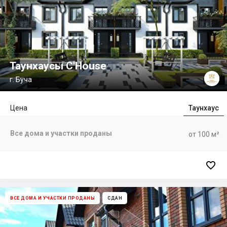
Таунхаусы C'House
г. Буча
Цена
Таунхаус
Все дома и участки проданы
от 100 м²

ВСЕ ДОМА И УЧАСТКИ ПРОДАНЫ
СДАН