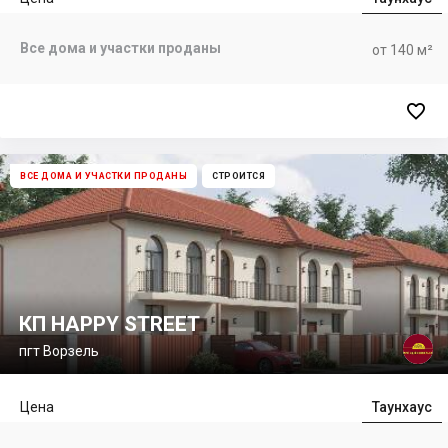
Все дома и участки проданы
от 140 м²

ВСЕ ДОМА И УЧАСТКИ ПРОДАНЫ
СТРОИТСЯ
КП HAPPY STREET
пгт Ворзель
Цена
Таунхаус