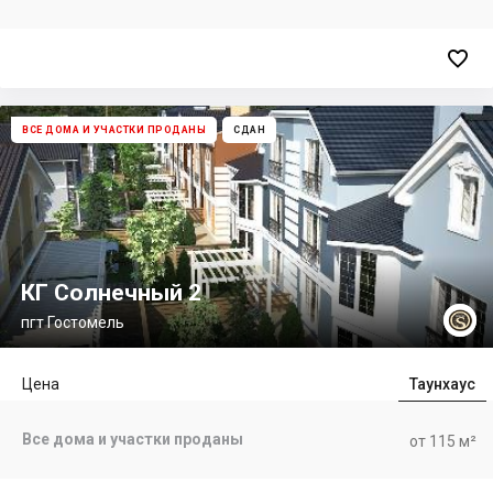

ВСЕ ДОМА И УЧАСТКИ ПРОДАНЫ
СДАН
КГ Солнечный 2
пгт Гостомель
Цена
Таунхаус
Все дома и участки проданы
от 115 м²