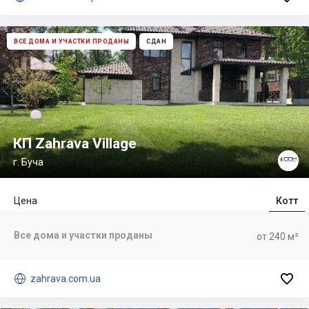
ВСЕ ДОМА И УЧАСТКИ ПРОДАНЫ
СДАН
КП Zahrava Village
г. Буча
Цена
Котт
Все дома и участки проданы
от 240 м²


zahrava.com.ua