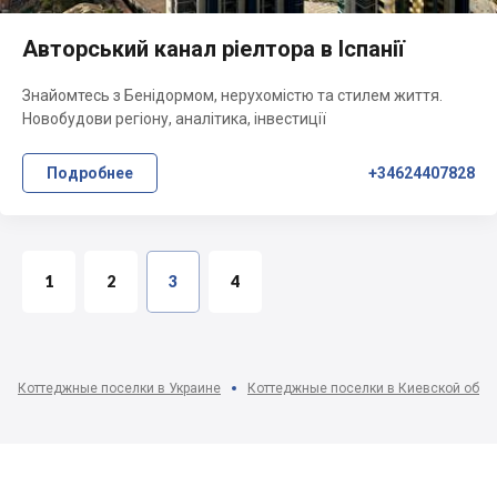
Авторський канал ріелтора в Іспанії
Знайомтесь з Бенідормом, нерухомістю та стилем життя.
Новобудови регіону, аналітика, інвестиції
Подробнее
+34624407828
1
2
3
4
Коттеджные поселки в Украине
Коттеджные поселки в Киевской обла