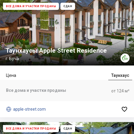
ВСЕ ДОМА И УЧАСТКИ ПРОДАНЫ
СДАН
Таунхаусы Apple Street Residence
г. Буча
Цена
Таунхаус
Все дома и участки проданы
от 124 м²


apple-street.com
ВСЕ ДОМА И УЧАСТКИ ПРОДАНЫ
СДАН