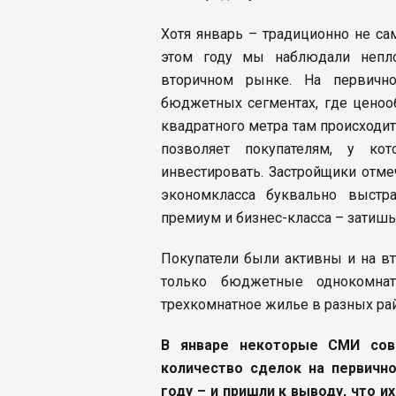
Хотя январь – традиционно не с
этом году мы наблюдали непло
вторичном рынке. На первичн
бюджетных сегментах, где ценоо
квадратного метра там происходит 
позволяет покупателям, у ко
инвестировать. Застройщики отм
экономкласса буквально выстр
премиум и бизнес-класса – затишь
Покупатели были активны и на в
только бюджетные однокомна
трехкомнатное жилье в разных ра
В январе некоторые СМИ совм
количество сделок на первичн
году – и пришли к выводу, что и