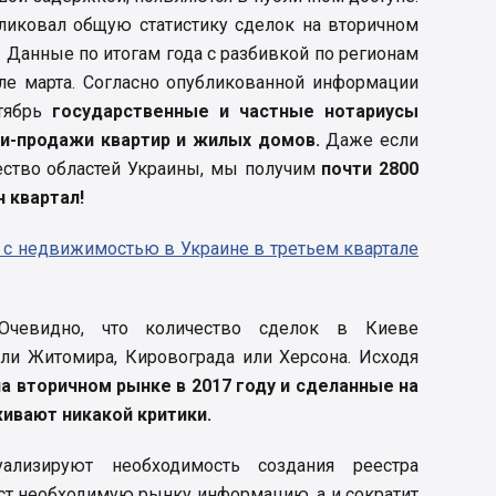
бликовал общую статистику сделок на вторичном
. Данные по итогам года с разбивкой по регионам
але марта. Согласно опубликованной информации
нтябрь
государственные и частные нотариусы
ли-продажи квартир и жилых домов.
Даже если
ество областей Украины, мы получим
почти 2800
н квартал!
 с недвижимостью в Украине в третьем квартале
 Очевидно, что количество сделок в Киеве
ли Житомира, Кировограда или Херсона. Исходя
на вторичном рынке в 2017 году и сделанные на
ивают никакой критики.
ализируют необходимость создания реестра
аст необходимую рынку информацию, а и сократит