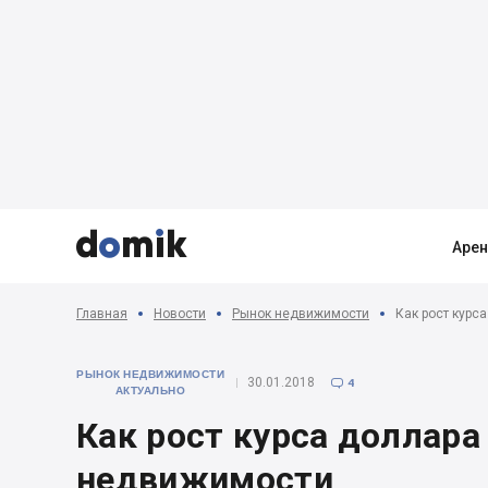



Аре
Главная
Новости
Рынок недвижимости
Как рост курс
РЫНОК НЕДВИЖИМОСТИ
30.01.2018
4

АКТУАЛЬНО
Как рост курса доллара
недвижимости