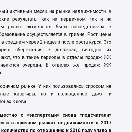
амый активный месяц на рынке недвижимости, в
хие результаты как на первичном, так и на
ом рынке активность была сосредоточена в
бразование осуществляется в гривне. Рост цены
в среднем через 2 недели после роста курса. Это
торых сбережения в долларах, выгодно их
ечают, что в такие периоды в отделы продаж ЖК
аиваются очереди. В отделах же продаж ЖК
е.
торичном рынке. У них пользовались спросом не
тные квартиры, но и полноценное двух- и
йонах Киева.
естно с «экспертами» снова «подсчитали»
ом и вторичном рынках недвижимости в 2017
х количество по отношению к 2016 году упало в