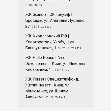
н
06.08

1
ЖК Scandia | СК Триумф |
Бровары, ул. Анатолия Луценко,
27
04.08

3 037
ЖК Кирилловский Гай |
Киевгорстрой, Укрбуд | ул.
Баггоутовская, 1-а
02.08

1 738
ЖК Hello House | Nice
Development | Киев, ул. Николая
Кибальчича, 1
01.08

76
ЖК Forest | Спецжитлофонд,
Житло-Інвест | Киев, ул.
Милютенко, ул. Шолом-
Алейхема
01.08

2 042