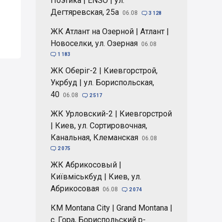
Поэтика | ENSO | ул.
Дегтяревская, 25а
06.08

3 128
ЖК Атлант на Озерной | Атлант |
Новоселки, ул. Озерная
06.08

1 183
ЖК Оберіг-2 | Киевгорстрой,
Укрбуд | ул. Бориспольская,
40
06.08

2 517
ЖК Урловский-2 | Киевгорстрой
| Киев, ул. Сортировочная,
Канальная, Клеманская
06.08

2 075
ЖК Абрикосовый |
Київміськбуд | Киев, ул.
Абрикосовая
06.08

2 074
КМ Montana City | Grand Montana |
с. Гора, Бориспольский р-