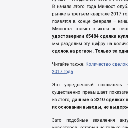
В начале этого года Минюст опу
рынке в третьем квартале 2017-го
появятся в конце февраля – нач
Минюста, только с июля по се
удостоверили 65484 сделки куп
мы разделим эту цифру на колич
сделок на регион
.
Только за оди
Читайте также:
Количество сделок
2017 года
Это усредненный показатель.
существенно превышает показате
из этого,
данные о 3210 сделках 
их основании выводы, не выдерж
Зато подобные заявления акту
инвесторов, который не только д