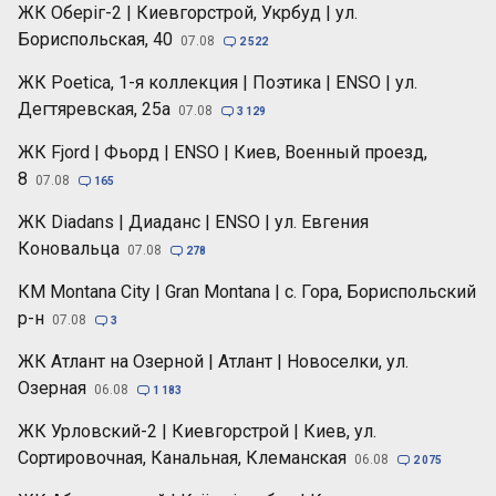
ЖК Оберіг-2 | Киевгорстрой, Укрбуд | ул.
Бориспольская, 40
07.08

2 522
ЖК Poetica, 1-я коллекция | Поэтика | ENSO | ул.
Дегтяревская, 25а
07.08

3 129
ЖК Fjord | Фьорд | ENSO | Киев, Военный проезд,
8
07.08

165
ЖК Diadans | Диаданс | ENSO | ул. Евгения
Коновальца
07.08

278
КМ Montana City | Gran Montana | с. Гора, Бориспольский
р-н
07.08

3
ЖК Атлант на Озерной | Атлант | Новоселки, ул.
Озерная
06.08

1 183
ЖК Урловский-2 | Киевгорстрой | Киев, ул.
Сортировочная, Канальная, Клеманская
06.08

2 075