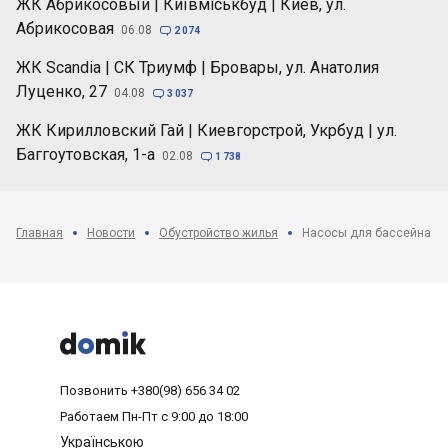
ЖК Абрикосовый | Київміськбуд | Киев, ул.
Абрикосовая
06.08

2 074
ЖК Scandia | СК Триумф | Бровары, ул. Анатолия
Луценко, 27
04.08

3 037
ЖК Кирилловский Гай | Киевгорстрой, Укрбуд | ул.
Баггоутовская, 1-а
02.08

1 738
Главная
Новости
Обустройство жилья
Насосы для бассейна: к



Позвонить
+380(98) 656 34 02
Работаем
Пн-Пт с 9:00 до 18:00
Українською