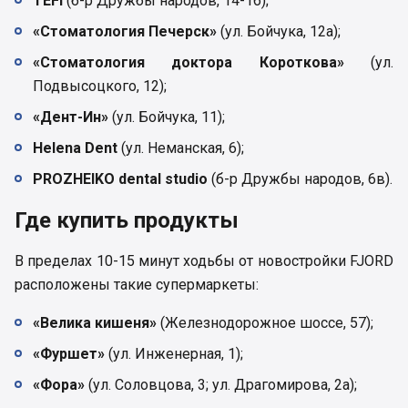
TEFI
(б-р Дружбы народов, 14-16);
«Стоматология Печерск»
(ул. Бойчука, 12а);
«Стоматология доктора Короткова»
(ул.
Подвысоцкого, 12);
«Дент-Ин»
(ул. Бойчука, 11);
Helena Dent
(ул. Неманская, 6);
PROZHEIKO dental studio
(б-р Дружбы народов, 6в).
Где купить продукты
В пределах 10-15 минут ходьбы от новостройки FJORD
расположены такие супермаркеты:
«Велика кишеня»
(Железнодорожное шоссе, 57);
«Фуршет»
(ул. Инженерная, 1);
«Фора»
(ул. Соловцова, 3; ул. Драгомирова, 2а);