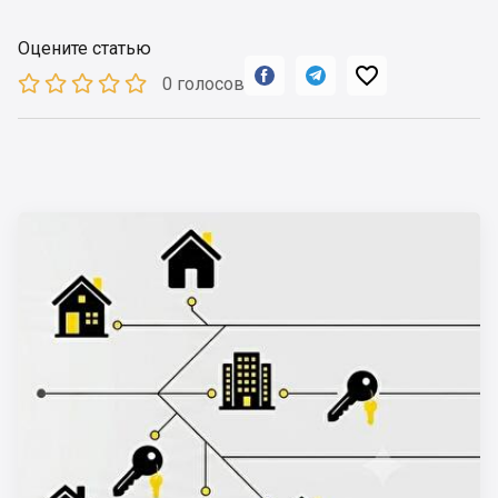
Оцените статью



0 голосов