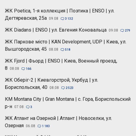
ЖК Poetica, 1-я коллекция | Поэтика | ENSO | ул.
Дегтяревская, 25а
09.08

3 132
ЖК Diadans | ENSO | ул. Евгения Коновальца
09.08

279
ЖК Паркове місто | KAN Development, UDP | Киев, ул.
Вышгородская, 45
08.08

518
ЖК Fjord | Фьорд | ENSO | Киев, Военный проезд,
8
08.08

166
ЖК Оберіг-2 | Киевгорстрой, Укрбуд | ул.
Бориспольская, 40
08.08

2 523
КМ Montana City | Gran Montana | с. Гора, Бориспольский
р-н
07.08

3
ЖК Атлант на Озерной | Атлант | Новоселки, ул.
Озерная
06.08

1 183