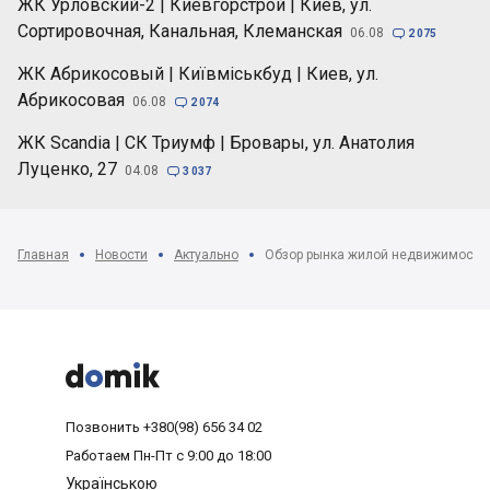
ЖК Урловский-2 | Киевгорстрой | Киев, ул.
Сортировочная, Канальная, Клеманская
06.08

2 075
ЖК Абрикосовый | Київміськбуд | Киев, ул.
Абрикосовая
06.08

2 074
ЖК Scandia | СК Триумф | Бровары, ул. Анатолия
Луценко, 27
04.08

3 037
Главная
Новости
Актуально



Позвонить
+380(98) 656 34 02
Работаем
Пн-Пт с 9:00 до 18:00
Українською