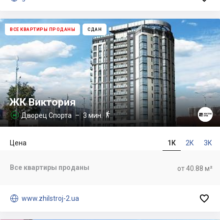
ВСЕ КВАРТИРЫ ПРОДАНЫ
СДАН
ЖК Виктория

Дворец Спорта
– 3 мин.

Цена
1К
2К
3К
Все квартиры проданы
от 40.88 м²


www.zhilstroj-2.ua