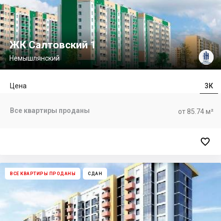
ЖК Салтовский 1
Немышлянский
Цена
3К
Все квартиры проданы
от 85.74 м²

ВСЕ КВАРТИРЫ ПРОДАНЫ
СДАН