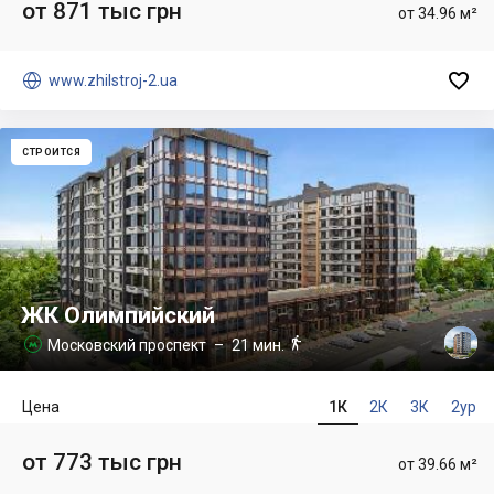
от 871 тыс грн
от 34.96 м²


www.zhilstroj-2.ua
СТРОИТСЯ
ЖК Олимпийский

Московский проспект
– 21 мин.

Цена
1К
2К
3К
2ур
от 773 тыс грн
от 39.66 м²