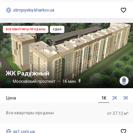


olimpiyskiy.kharkov.ua
ВСЕ КВАРТИРЫ ПРОДАНЫ
СДАН
ЖК Радужный

Московский проспект
– 16 мин.

Цена
1К
2К
3К
Все квартиры проданы
от 37.12 м²


gs1.com.ua