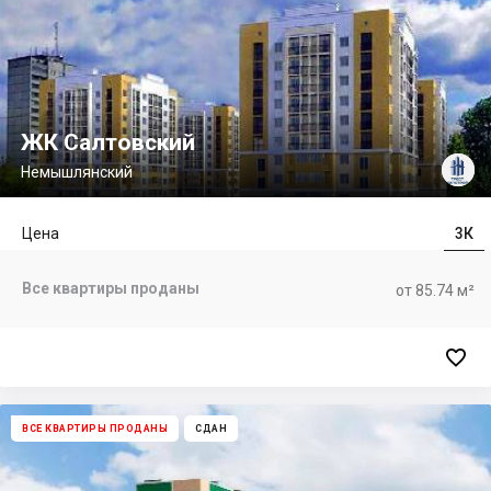
ЖК Салтовский
Немышлянский
Цена
3К
Все квартиры проданы
от 85.74 м²

ВСЕ КВАРТИРЫ ПРОДАНЫ
СДАН