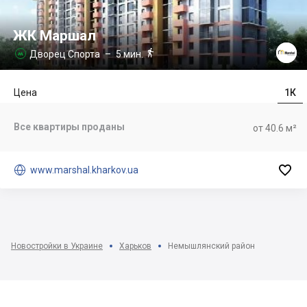
ЖК Маршал

Дворец Спорта
– 5 мин.

Цена
1К
Все квартиры проданы
от 40.6 м²


www.marshal.kharkov.ua
Новостройки в Украине
Харьков
Немышлянский район