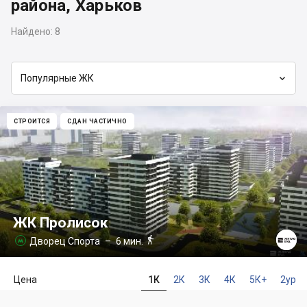
района, Харьков
Найдено:
8

Популярные ЖК
СТРОИТСЯ
СДАН ЧАСТИЧНО
ЖК Пролисок

Дворец Спорта
– 6 мин.

Цена
1К
2К
3К
4К
5К+
2ур