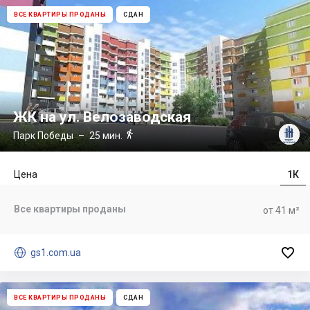
ВСЕ КВАРТИРЫ ПРОДАНЫ
СДАН
ЖК на ул. Велозаводская

Парк Победы
– 25 мин.
Цена
1К
Все квартиры проданы
от 41 м²


gs1.com.ua
ВСЕ КВАРТИРЫ ПРОДАНЫ
СДАН