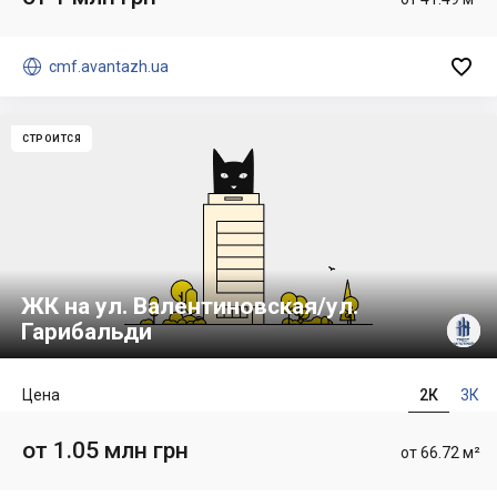


cmf.avantazh.ua
СТРОИТСЯ
ЖК на ул. Валентиновская/ул.
Гарибальди
Цена
2К
3К
от 1.05 млн грн
от 66.72 м²