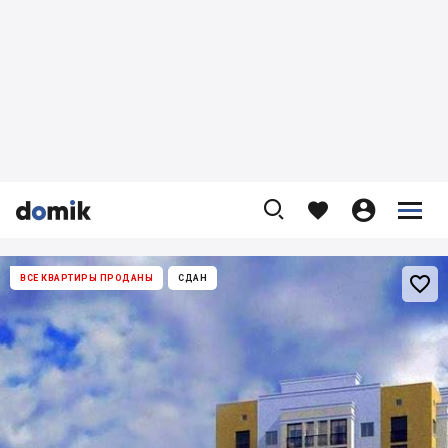










ВСЕ КВАРТИРЫ ПРОДАНЫ
СДАН