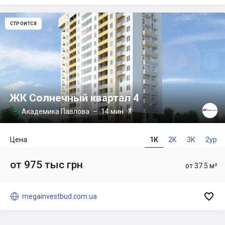
СТРОИТСЯ
ЖК Солнечный квартал 4

Академика Павлова
– 14 мин.

Цена
1К
2К
3К
2ур
от 975 тыс грн
от 37.5 м²


megainvestbud.com.ua