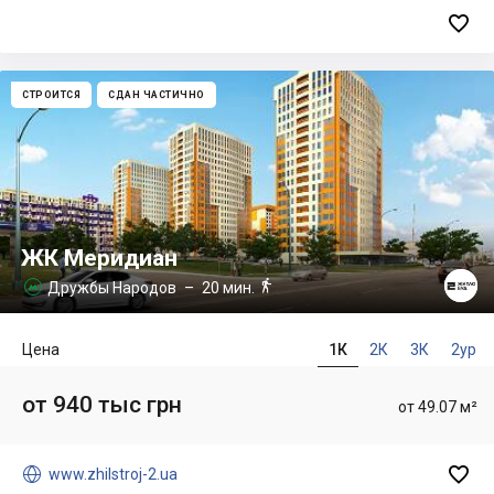

СТРОИТСЯ
СДАН ЧАСТИЧНО
ЖК Меридиан

Дружбы Народов
– 20 мин.

Цена
1К
2К
3К
2ур
от 940 тыс грн
от 49.07 м²


www.zhilstroj-2.ua