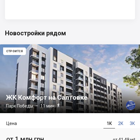
Новостройки рядом
СТРОИТСЯ
ЖК Комфорт на Салтовке

Парк Победы
– 11 мин.
Цена
1К
2К
3К
от 1 млн грн
от 41.49 м²