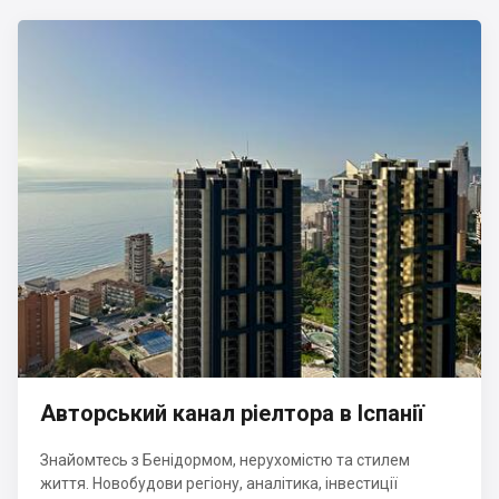
Авторський канал ріелтора в Іспанії
Знайомтесь з Бенідормом, нерухомістю та стилем
життя. Новобудови регіону, аналітика, інвестиції