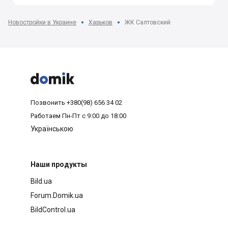
Новостройки в Украине
Харьков
ЖК Салтовский



Позвонить
+380(98) 656 34 02
Работаем
Пн-Пт с 9:00 до 18:00
Українською
Наши продукты
Bild.ua
Forum.Domik.ua
BildControl.ua