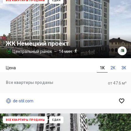
ВСЕ КВАРТИРЫ ПРОДАНЫ
СДАН
ЖК Немецкий проект

Центральный рынок
– 14 мин.

Цена
1К
2К
3К
Все квартиры проданы
от 47.6 м²


de-stil.com
ВСЕ КВАРТИРЫ ПРОДАНЫ
СДАН