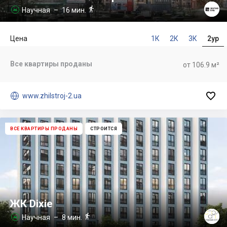

Научная
– 16 мин.

Цена
1К
2К
3К
2ур
Все квартиры проданы
от 106.9 м²


www.zhilstroj-2.ua
ВСЕ КВАРТИРЫ ПРОДАНЫ
СТРОИТСЯ
ЖК Dixie

Научная
– 8 мин.
