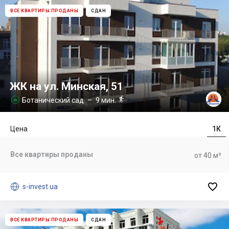
ВСЕ КВАРТИРЫ ПРОДАНЫ
СДАН
ЖК на ул. Минская, 51

Ботанический сад
– 9 мин.

Цена
1К
Все квартиры проданы
от 40 м²


s-invest.ua
ВСЕ КВАРТИРЫ ПРОДАНЫ
СДАН