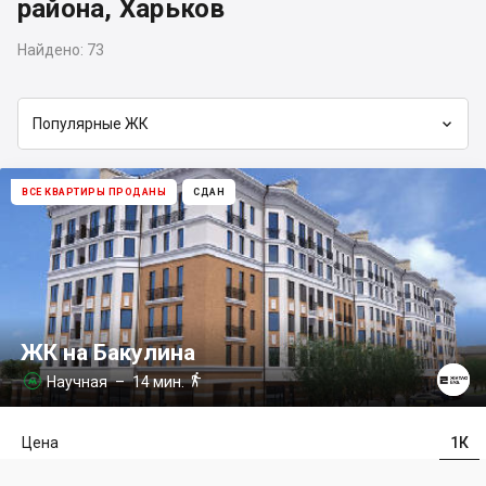
района, Харьков
Найдено:
73

Популярные ЖК
ВСЕ КВАРТИРЫ ПРОДАНЫ
СДАН
ЖК на Бакулина

Научная
– 14 мин.

Цена
1К