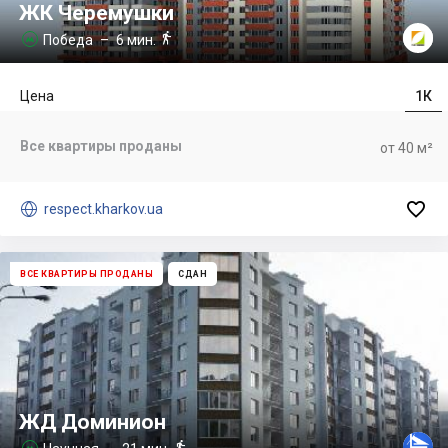
ЖК Черемушки

Победа
– 6 мин.

Цена
1К
Все квартиры проданы
от 40 м²


respect.kharkov.ua
ВСЕ КВАРТИРЫ ПРОДАНЫ
СДАН
ЖД Доминион

