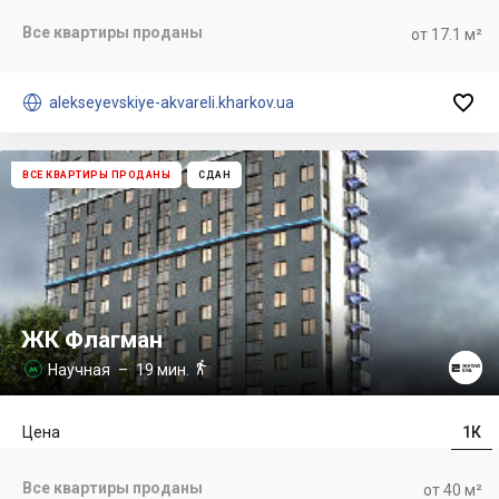
Все квартиры проданы
от 17.1 м²


alekseyevskiye-akvareli.kharkov.ua
ВСЕ КВАРТИРЫ ПРОДАНЫ
СДАН
ЖК Флагман

Научная
– 19 мин.

Цена
1К
Все квартиры проданы
от 40 м²