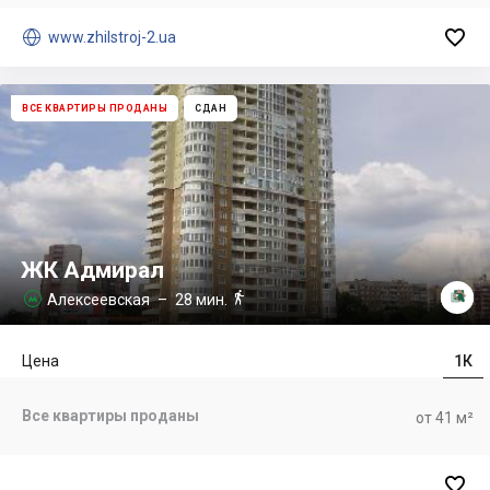


www.zhilstroj-2.ua
ВСЕ КВАРТИРЫ ПРОДАНЫ
СДАН
ЖК Адмирал

Алексеевская
– 28 мин.

Цена
1К
Все квартиры проданы
от 41 м²
