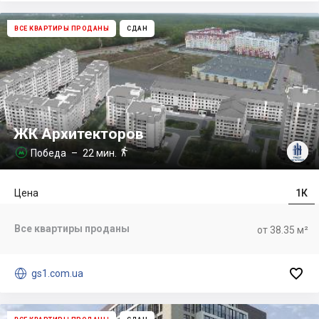
ВСЕ КВАРТИРЫ ПРОДАНЫ
СДАН
ЖК Архитекторов

Победа
– 22 мин.

Цена
1К
Все квартиры проданы
от 38.35 м²


gs1.com.ua