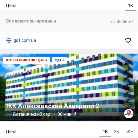
Цена
1К
Все квартиры проданы
от 36.66 м²


gs1.com.ua
ВСЕ КВАРТИРЫ ПРОДАНЫ
СДАН
ЖК Алексеевские Акварели 2

Ботанический сад
– 30 мин.

Цена
1К
2К
5К+