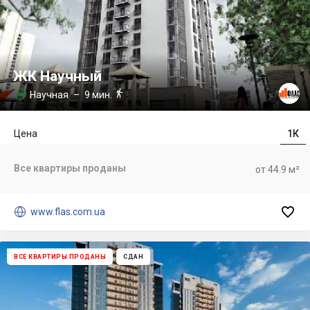
ЖК Научный

Научная
– 9 мин.

Цена
1К
Все квартиры проданы
от 44.9 м²


www.flas.com.ua
ВСЕ КВАРТИРЫ ПРОДАНЫ
СДАН