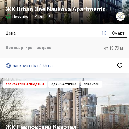
ЖК Urban One Naukova Apartments

Научная
– 9 мин.

Цена
1К
Смарт
Все квартиры проданы
от 19.79 м²


naukova.urban1.kh.ua
ВСЕ КВАРТИРЫ ПРОДАНЫ
СДАН ЧАСТИЧНО
СТРОИТСЯ
ЖК Павловский Квартал