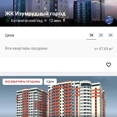
ЖК Изумрудный город

Ботанический сад
– 12 мин.

Цена
1К
2К
3К
Все квартиры проданы
от 47.69 м²

ВСЕ КВАРТИРЫ ПРОДАНЫ
СДАН