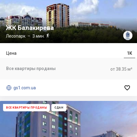
ЖК Балакирева

Лесопарк
– 3 мин.
Цена
1К
Все квартиры проданы
от 38.35 м²


gs1.com.ua
ВСЕ КВАРТИРЫ ПРОДАНЫ
СДАН