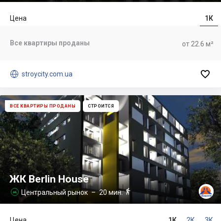
Цена
1К
Все квартиры проданы
от 22.6 м²


stroycity.com.ua
ВСЕ КВАРТИРЫ ПРОДАНЫ
СТРОИТСЯ
ЖК Berlin House

Центральный рынок
– 20 мин.

Цена
1К
2К
3К