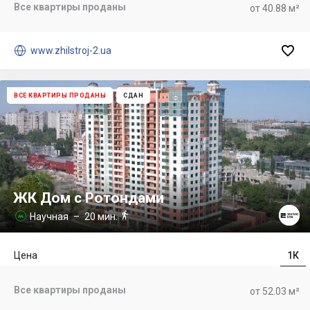
Все квартиры проданы
от 40.88 м²


www.zhilstroj-2.ua
ВСЕ КВАРТИРЫ ПРОДАНЫ
СДАН
ЖК Дом с Ротондами

Научная
– 20 мин.

Цена
1К
Все квартиры проданы
от 52.03 м²