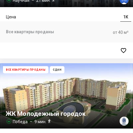
Научная
– 21 мин.
Цена
1К
Все квартиры проданы
от 40 м²

ВСЕ КВАРТИРЫ ПРОДАНЫ
СДАН
ЖК Молодежный городок

Победа
– 9 мин.
