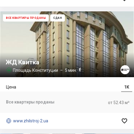
ВСЕ КВАРТИРЫ ПРОДАНЫ
СДАН
ЖД Квитка

Площадь Конституции
– 5 мин.

Цена
1К
Все квартиры проданы
от 52.43 м²


www.zhilstroj-2.ua