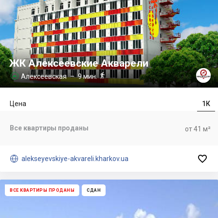
ЖК Алексеевские Акварели

Алексеевская
– 9 мин.

Цена
1К
Все квартиры проданы
от 41 м²


alekseyevskiye-akvareli.kharkov.ua
ВСЕ КВАРТИРЫ ПРОДАНЫ
СДАН