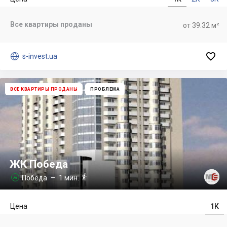
Все квартиры проданы
от 39.32 м²


s-invest.ua
ВСЕ КВАРТИРЫ ПРОДАНЫ
ПРОБЛЕМА
ЖК Победа

Победа
– 1 мин.

Цена
1К