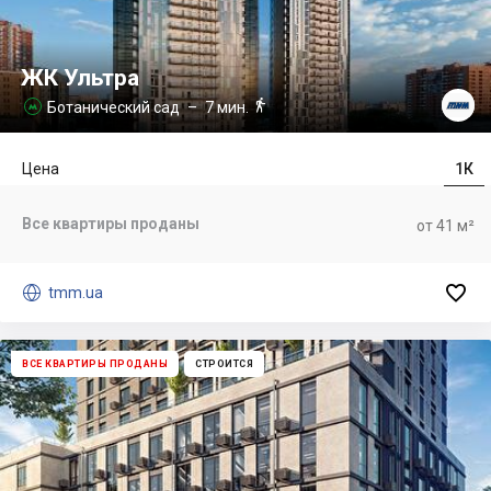
ЖК Ультра

Ботанический сад
– 7 мин.

Цена
1К
Все квартиры проданы
от 41 м²


tmm.ua
ВСЕ КВАРТИРЫ ПРОДАНЫ
СТРОИТСЯ