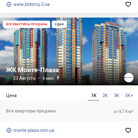


www.zhilstroj-2.ua
ВСЕ КВАРТИРЫ ПРОДАНЫ
СДАН
ЖК Монте-Плаза

23 Августа
– 6 мин.

Цена
1К
2К
3К
5К+
Все квартиры проданы
от 67.4 м²


monte-plaza.com.ua