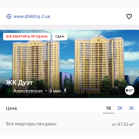


www.zhilstroj-2.ua
ВСЕ КВАРТИРЫ ПРОДАНЫ
СДАН
ЖК Дуэт

Алексеевская
– 8 мин.

Цена
1К
2К
3К
Все квартиры проданы
от 47.65 м²