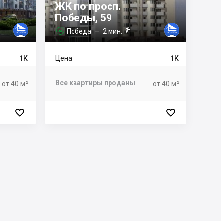
ЖК по просп.
Победы, 59

Победа
– 2 мин.

1К
Цена
1К
Все квартиры проданы
от 40 м²
от 40 м²

