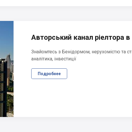
Авторський канал ріелтора в 
Знайомтесь з Бенідормом, нерухомістю та ст
аналітика, інвестиції
Подробнее