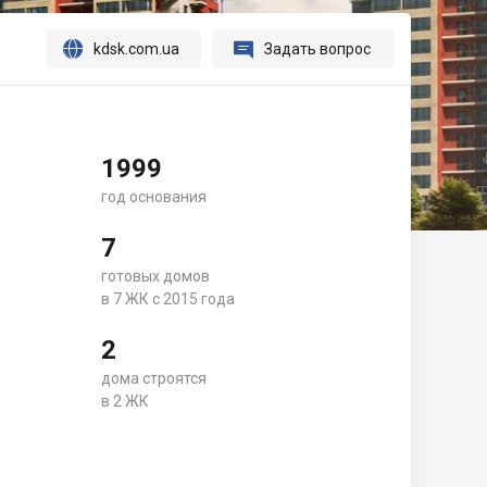




kdsk.com.ua
Задать вопрос
1999
год основания
7
готовых домов
в 7 ЖК с 2015 года
2
дома строятся
в 2 ЖК