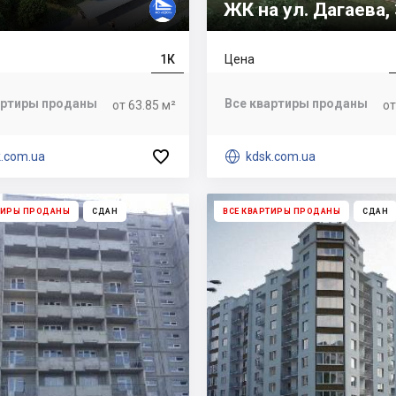
ЖК на ул. Дагаева, 
1К
Цена
артиры проданы
Все квартиры проданы
от 63.85 м²
от

k.com.ua

kdsk.com.ua
ТИРЫ ПРОДАНЫ
СДАН
ВСЕ КВАРТИРЫ ПРОДАНЫ
СДАН