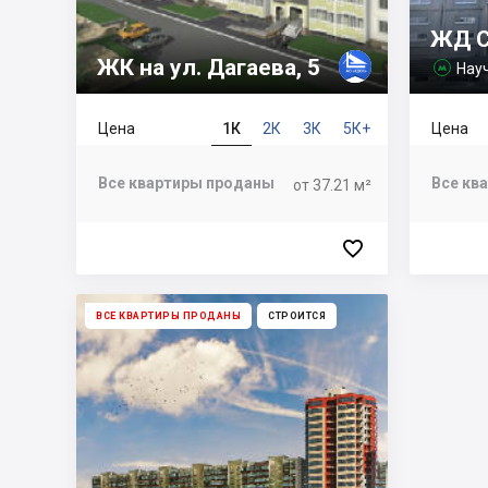
ЖД С
ЖК на ул. Дагаева, 5
Нау

Цена
1К
2К
3К
5К+
Цена
Все квартиры проданы
Все кв
от 37.21 м²

ВСЕ КВАРТИРЫ ПРОДАНЫ
СТРОИТСЯ