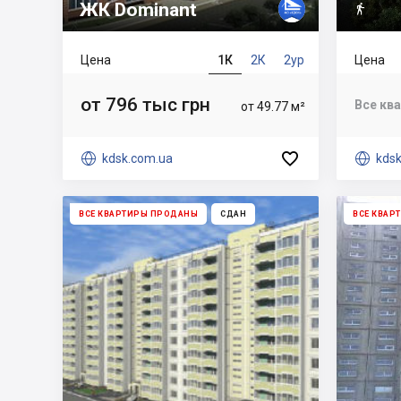
ЖК Dominant

Цена
1К
2К
2ур
Цена
от 796 тыс грн
Все кв
от 49.77 м²


kdsk.com.ua

kds
ВСЕ КВАРТИРЫ ПРОДАНЫ
СДАН
ВСЕ КВАР