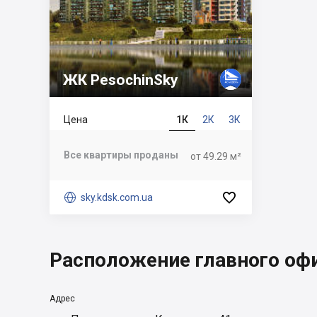
ЖК PesochinSky
Цена
1К
2К
3К
Все квартиры проданы
от 49.29 м²


sky.kdsk.com.ua
Расположение главного оф
Адрес