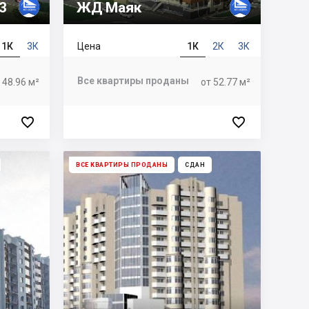
3
ЖД Маяк
1К
3К
Цена
1К
2К
3К
Все квартиры проданы
 48.96 м²
от 52.77 м²


ВСЕ КВАРТИРЫ ПРОДАНЫ
СДАН