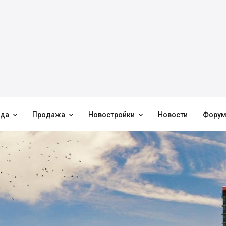



нда
Продажа
Новостройки
Новости
Фору