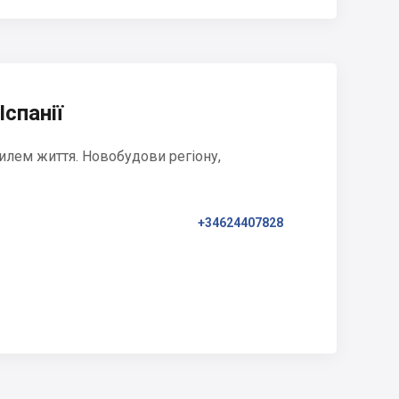
Іспанії
илем життя. Новобудови регіону,
+34624407828