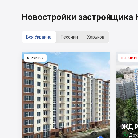
Новостройки застройщика
Вся Украина
Песочин
Харьков
СТРОИТСЯ
ВСЕ КВАР
ЖД Р
Дру
