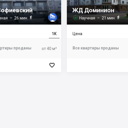
офиевский
ЖД Доминион


чная
– 26 мин.
Научная
– 21 мин.

1К
Цена
артиры проданы
Все квартиры проданы
от 40 м²
