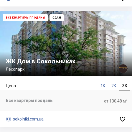
ВСЕ КВАРТИРЫ ПРОДАНЫ
СДАН
ЖК Дом в Сокольниках
Лесопарк
Цена
1К
2К
3К
Все квартиры проданы
от 130.48 м²


sokolniki.com.ua