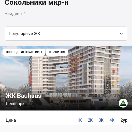
Сокольники мкр-н
Найдено:
4

Популярные ЖК
ПОСЛЕДНИЕ КВАРТИРЫ
СТРОИТСЯ
ЖК Bauhaus
Лесопарк
Цена
1К
2К
3К
4К
2ур