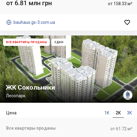
от 6.81 млн грн
от 158.33 м²


bauhaus.gs-3.com.ua
ВСЕ КВАРТИРЫ ПРОДАНЫ
СДАН
ЖК Сокольники
Лесопарк
Цена
1К
2К
3К
Все квартиры проданы
от 61.72 м²