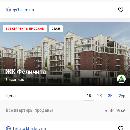


gs1.com.ua
ВСЕ КВАРТИРЫ ПРОДАНЫ
СДАН
ЖК Феличита
Лесопарк
Цена
1К
2К
3К
2ур
Все квартиры проданы
от 40.95 м²


felicita.kharkov.ua