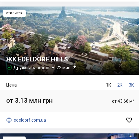
СТРОИТСЯ
ЖК EDELDORF HILLS

Дружбы народов
– 22 мин.

Цена
1К
2К
3К
от 3.13 млн грн
от 43.66 м²


edeldorf.com.ua