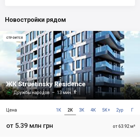
Новостройки рядом
СТРОИТСЯ
ЖК Struetinsky Residence

Дружбы народов
– 13 мин.

Цена
1К
2К
3К
4К
5К+
2ур
Г
от 5.39 млн грн
от 63.92 м²