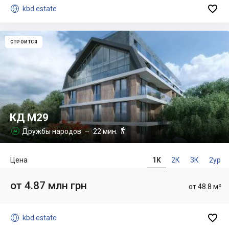


kbd.estate
СТРОИТСЯ
КД M29

Дружбы народов
– 22 мин.

Цена
1К
2К
3К
2ур
от 4.87 млн грн
от 48.8 м²


kbd.estate