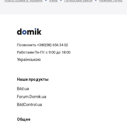
Новостройки в Украине
Киев
Печерский район
Нижний Печерск



Позвонить
+380(98) 656 34 02
Работаем
Пн-Пт с 9:00 до 18:00
Українською
Наши продукты
Bild.ua
Forum.Domik.ua
BildControl.ua
Общее