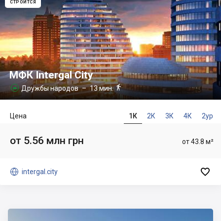
СТРОИТСЯ
МФК Intergal City

Дружбы народов
– 13 мин.

Цена
1К
2К
3К
4К
2ур
от 5.56 млн грн
от 43.8 м²


intergal.city