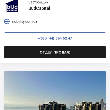
BudCapital
Застройщик
BudCapital

nobility.com.ua
+380 (44) 364 52 47
ОТДЕЛ ПРОДАЖ