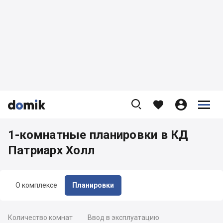









1-комнатные планировки в КД
Патриарх Холл
О комплексе
Планировки
Количество комнат
Ввод в эксплуатацию