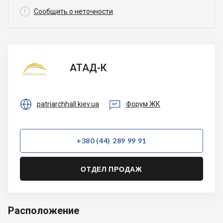

Сообщить о неточности
АТАД-К
АТАД-К


patriarchhall.kiev.ua
Форум ЖК
+380 (44) 289 99 91
ОТДЕЛ ПРОДАЖ
Расположение