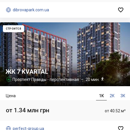


dibrovapark.com.ua
СТРОИТСЯ
ЖК 7 KVARTAL

Проспект Правды - перспективная
– 20 мин.

Цена
1К
2К
3К
от 1.34 млн грн
от 40.52 м²


perfect-group.ua