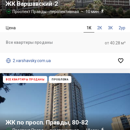
ЖК Варшавский-2

Проспект Правды - перспективная
– 10 мин.

Цена
1К
2К
3К
2ур
Все квартиры проданы
от 40.28 м²


2.varshavsky.com.ua
ВСЕ КВАРТИРЫ ПРОДАНЫ
ПРОБЛЕМА
ЖК по просп. Правды, 80-82

