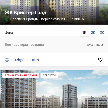
ЖК Кристер Град

Проспект Правды - перспективная
– 7 мин.

Цена
1К
2К
3К
Все квартиры проданы
от 43.04 м²


dbkzhytlobud.com.ua
ВСЕ КВАРТИРЫ ПРОДАНЫ
СТРОИТСЯ