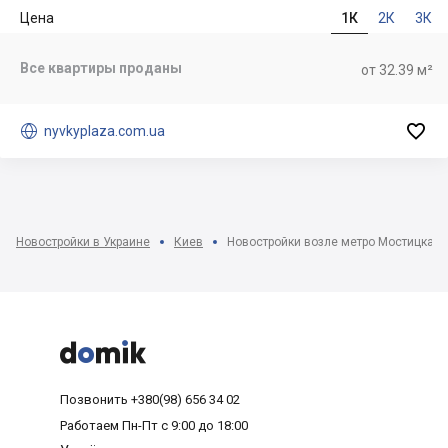
Цена
1К
2К
3К
Все квартиры проданы
от 32.39 м²


nyvkyplaza.com.ua
Новостройки в Украине
Киев
Новостройки возле метро Мостицкая -



Позвонить
+380(98) 656 34 02
Работаем
Пн-Пт с 9:00 до 18:00