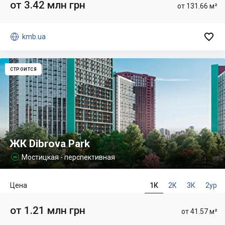
от 3.42 млн грн
от 131.66 м²


kmb.ua
СТРОИТСЯ
ЖК Dibrova Park
Мостицкая - перспективная

Цена
1К
2К
3К
2ур
от 1.21 млн грн
от 41.57 м²