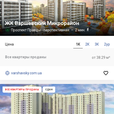
ЖК Варшавский Микрорайон

Проспект Правды - перспективная
– 2 мин.

Цена
1К
2К
3К
2ур
Все квартиры проданы
от 38.29 м²


varshavsky.com.ua
ВСЕ КВАРТИРЫ ПРОДАНЫ
СДАН