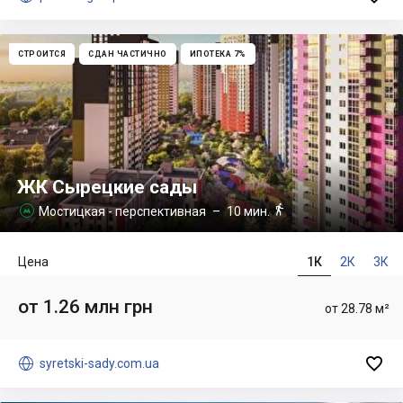
СТРОИТСЯ
СДАН ЧАСТИЧНО
ИПОТЕКА 7%
ЖК Сырецкие сады

Мостицкая - перспективная
– 10 мин.

Цена
1К
2К
3К
от 1.26 млн грн
от 28.78 м²


syretski-sady.com.ua