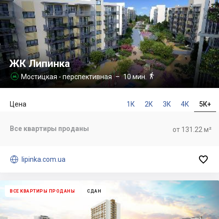
ЖК Липинка

Мостицкая - перспективная
– 10 мин.

Цена
1К
2К
3К
4К
5К+
Все квартиры проданы
от 131.22 м²


lipinka.com.ua
ВСЕ КВАРТИРЫ ПРОДАНЫ
СДАН