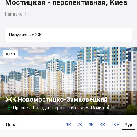
Мостицкая - перспективная, Киев
Найдено:
11

Популярные ЖК
СДАН
ЖК Новомостицко-Замковецкий

Проспект Правды - перспективная
– 16 мин.

Цена
1К
2К
3К
4К
5К+
2ур