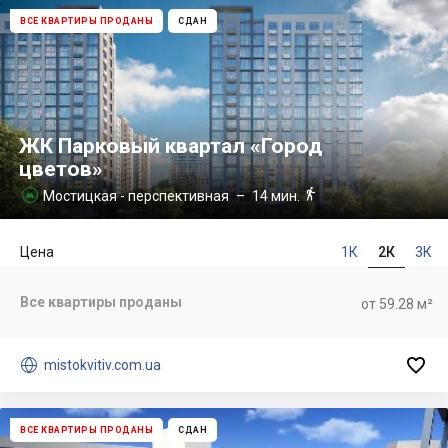
ВСЕ КВАРТИРЫ ПРОДАНЫ
СДАН
ЖК Парковый квартал «Город
цветов»

Мостицкая - перспективная
– 14 мин.

Цена
1К
2К
3К
Все квартиры проданы
от 59.28 м²


mistokvitiv.com.ua
ВСЕ КВАРТИРЫ ПРОДАНЫ
СДАН