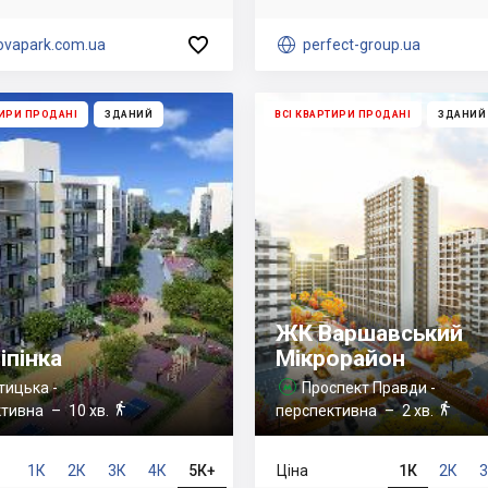

ovapark.com.ua

perfect-group.ua
ТИРИ ПРОДАНІ
ЗДАНИЙ
ВСІ КВАРТИРИ ПРОДАНІ
ЗДАНИЙ
ЖК Варшавський
іпінка
Мікрорайон
тицька -
Проспект Правди -



ктивна
– 10 хв.
перспективна
– 2 хв.
1К
2К
3К
4К
5К+
Ціна
1К
2К