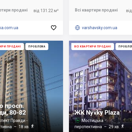
ртири продані
Всі квартири продані
від 131.22 м²
від

nka.com.ua

varshavsky.com.ua
ТИРИ ПРОДАНІ
ПРОБЛЕМА
ВСІ КВАРТИРИ ПРОДАНІ
ПРОБЛЕ
о просп.
ди, 80-82
ЖК Nyvky Plaza
пект Правди -
Мостицька -



ктивна
– 18 хв.
перспективна
– 29 хв.