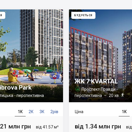
СЯ
БУДУЄТЬСЯ
ЖК 7 KVARTAL
ibrova Park
Проспект Правди -


тицька - перспективна
перспективна
– 20 хв.
1К
2К
3К
2рів
Ціна
1К
.21 млн грн
від 1.34 млн грн
від 41.57 м²
від