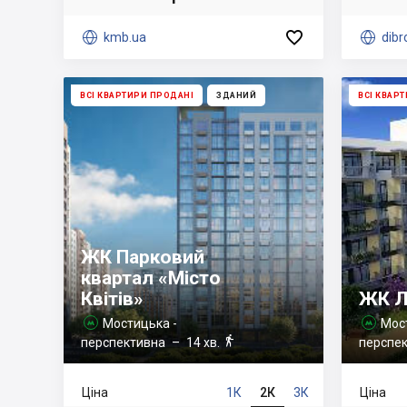


kmb.ua

dibr
ВСІ КВАРТИРИ ПРОДАНІ
ЗДАНИЙ
ВСІ КВАР
ЖК Парковий
квартал «Місто
Квітів»
ЖК Л
Мостицька -
Мос



перспективна
– 14 хв.
перспе
Ціна
1К
2К
3К
Ціна