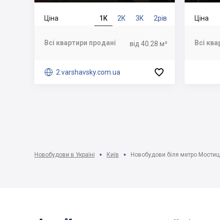
Ціна
1К
2К
3К
2рів
Ціна
Всі квартири продані
Всі ква
від 40.28 м²


2.varshavsky.com.ua
Новобудови в Україні
Київ
Новобудови біля метро Мостиць