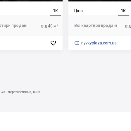
1К
Ціна
1К
ртири продані
Всі квартири продані
від 40 м²
від


nyvkyplaza.com.ua
ка - перспективна, Київ