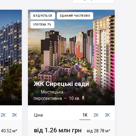
БУДУЄТЬСЯ
ЗДАНИЙ ЧАСТКОВО
ІПОТЕКА 7%
ЖК Сирецькі сади
Мостицька -


перспективна
– 10 хв.
2К
3К
Ціна
1К
2К
3К
від 1.26 млн грн
 40.52 м²
від 28.78 м²