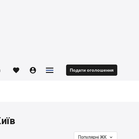





Подати оголошення
м
иїв

Популярні ЖК