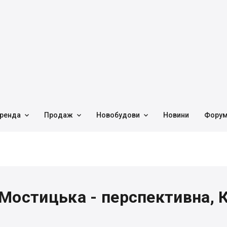



ренда
Продаж
Новобудови
Новини
Фору
Мостицька - перспективна, К