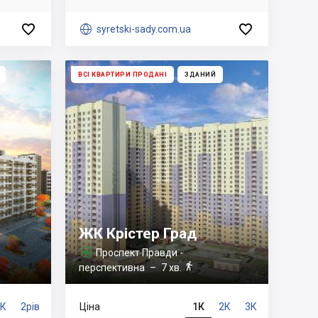



syretski-sady.com.ua
ВСІ КВАРТИРИ ПРОДАНІ
ЗДАНИЙ
ЖК Крістер Град
Проспект Правди -


перспективна
– 7 хв.
3К
2рів
Ціна
1К
2К
3К