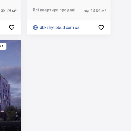
Всі квартири продані
 38.29 м²
від 43.04 м²



dbkzhytlobud.com.ua
МА