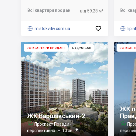
Всі квартири продані
Всі ква
від 59.28 м²


mistokvitiv.com.ua

lipi
ВСІ КВАРТИРИ ПРОДАНІ
БУДУЄТЬСЯ
ВСІ КВАР
ЖК п
ЖК Варшавський-2
Прав
Проспект Правди -
Прос



перспективна
– 10 хв.
перспе