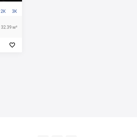
2К
3К
 32.39 м²
