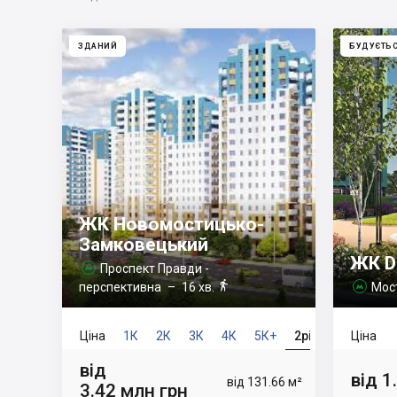
ЗДАНИЙ
БУДУЄТЬ
ЖК Новомостицько-
Замковецький
ЖК D
Проспект Правди -


перспективна
– 16 хв.
Мос

Ціна
1К
2К
3К
4К
5К+
2рів
Ціна
від
від 1
від 131.66 м²
3.42 млн грн