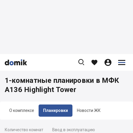









1-комнатные планировки в МФК
A136 Highlight Tower
О комплексе
Планировки
Новости ЖК
Количество комнат
Ввод в эксплуатацию