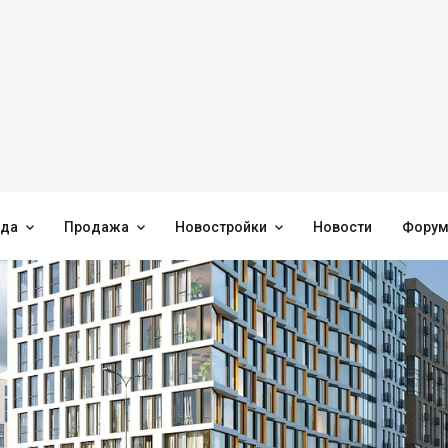



нда
Продажа
Новостройки
Новости
Фору