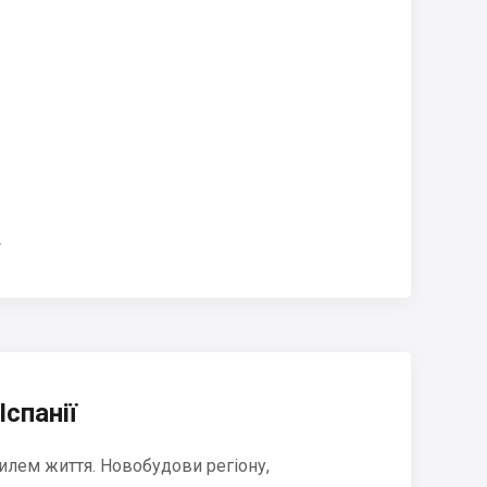
.
Іспанії
илем життя. Новобудови регіону,