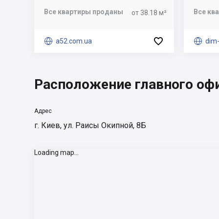
Все квартиры проданы
Все кв
от 38.18 м²


a52.com.ua

dim
Расположение главного оф
Адрес
г. Киев, ул. Раисы Окипной, 8Б
Loading map...