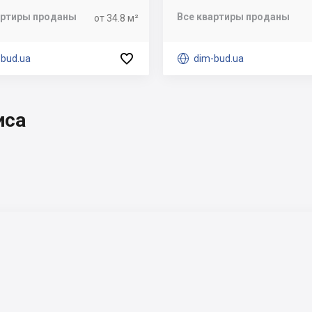
артиры проданы
Все квартиры проданы
от 34.8 м²

-bud.ua

dim-bud.ua
иса