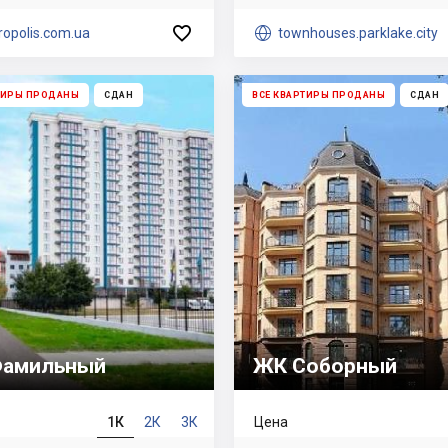

opolis.com.ua

townhouses.parklake.city
ТИРЫ ПРОДАНЫ
СДАН
ВСЕ КВАРТИРЫ ПРОДАНЫ
СДАН
амильный
ЖК Соборный
1К
2К
3К
Цена