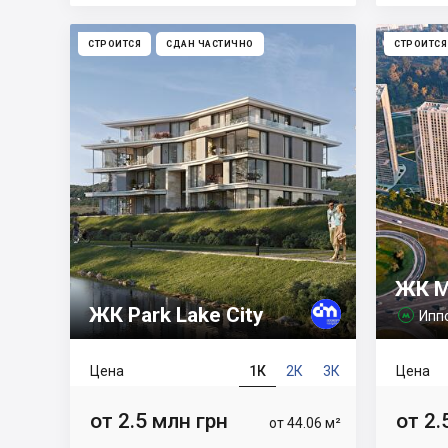
СТРОИТСЯ
СДАН ЧАСТИЧНО
СТРОИТСЯ
ЖК М
ЖК Park Lake City
Ипп

Цена
1К
2К
3К
Цена
от 2.5 млн грн
от 2.
от 44.06 м²