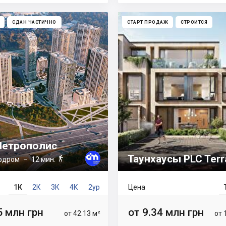
СДАН ЧАСТИЧНО
СТАРТ ПРОДАЖ
СТРОИТСЯ
етрополис
Таунхаусы PLC Terr

одром
– 12 мин.
1К
2К
3К
4К
2ур
Цена
5 млн грн
от 9.34 млн грн
от 42.13 м²
от 