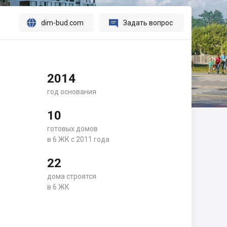




dim-bud.com
Задать вопрос
2014
год основания
10
готовых домов
в 6 ЖК с 2011 года
22
дома строятся
в 6 ЖК