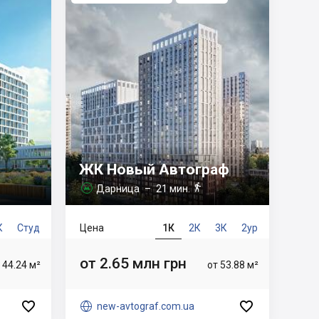
ЖК Новый Автограф

Дарница
– 21 мин.

К
Студ
Цена
1К
2К
3К
2ур
от 2.65 млн грн
 44.24 м²
от 53.88 м²



new-avtograf.com.ua