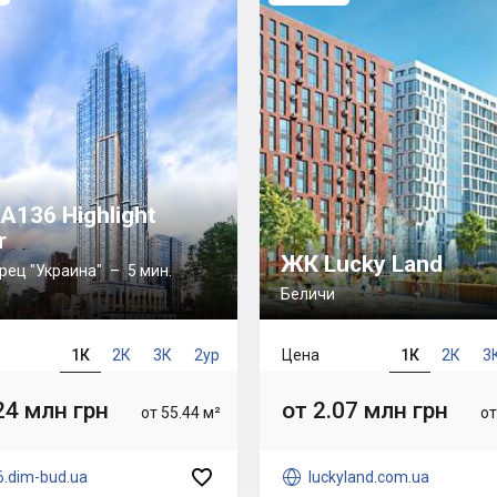
A136 Highlight
r
ЖК Lucky Land
рец "Украина"
– 5 мин.
Беличи
1К
2К
3К
2ур
Цена
1К
2К
3
24 млн грн
от 2.07 млн грн
от 55.44 м²
от

6.dim-bud.ua

luckyland.com.ua