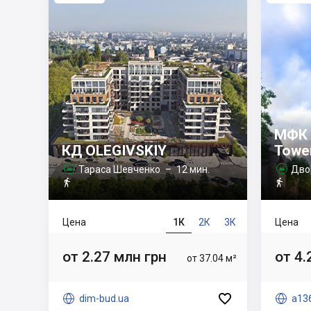
МФК 
КД OLEGIVSKIY
Towe
Тараса Шевченко
– 12 мин.
Дво




Цена
1К
2К
3К
Цена
от 2.27 млн грн
от 4.
от 37.04 м²


dim-bud.ua

a13