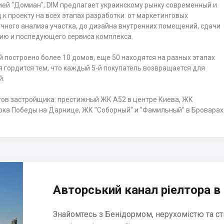
ей "Домиан", DIM предлагает украинскому рынку современный и
к проекту на всех этапах разработки: от маркетинговых
чного анализа участка, до дизайна внутренних помещений, сдачи
ию и последующего сервиса комплекса.
й построено более 10 домов, еще 50 находятся на разных этапах
 гордится тем, что каждый 5-й покупатель возвращается для
й.
тов застройщика: престижный ЖК A52 в центре Киева, ЖК
рка Победы на Дарнице, ЖК "Соборный" и "Фамильный" в Броварах
Авторський канал ріелтора в 
Знайомтесь з Бенідормом, нерухомістю та ст