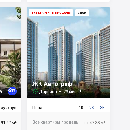
ВСЕ КВАРТИРЫ ПРОДАНЫ
СДАН
ЖК Автограф
a

Дарница
– 23 мин.

Таунхаус
Цена
1К
2К
3К
Все квартиры проданы
191.97 м²
от 47.38 м²