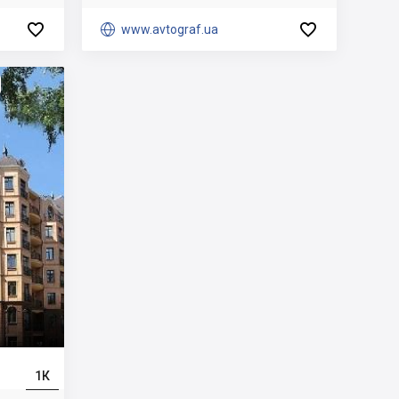



www.avtograf.ua
1К