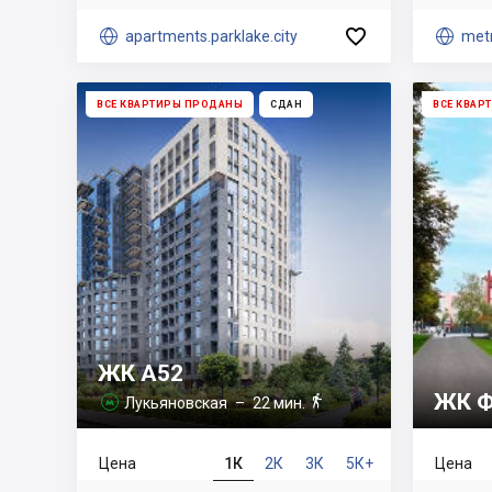


apartments.parklake.city

metr
ВСЕ КВАРТИРЫ ПРОДАНЫ
СДАН
ВСЕ КВАР
ЖК A52
ЖК Ф

Лукьяновская
– 22 мин.

Цена
1К
2К
3К
5К+
Цена