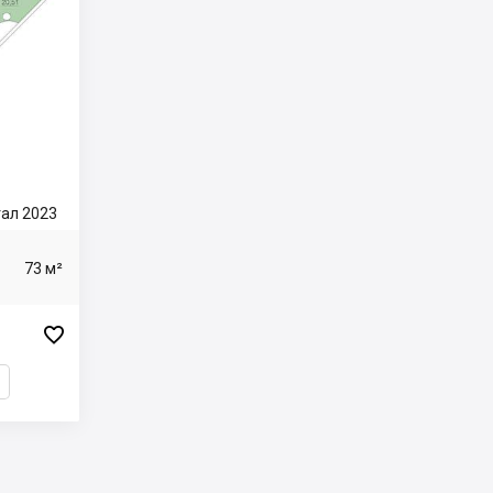
тал 2023
73 м²
