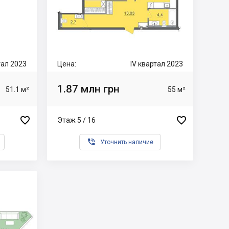
тал 2023
Цена:
IV квартал 2023
1.87 млн грн
51.1 м²
55 м²


Этаж 5 / 16

Уточнить наличие