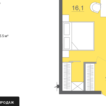
,
5.5 м²
ПРОДАЖ