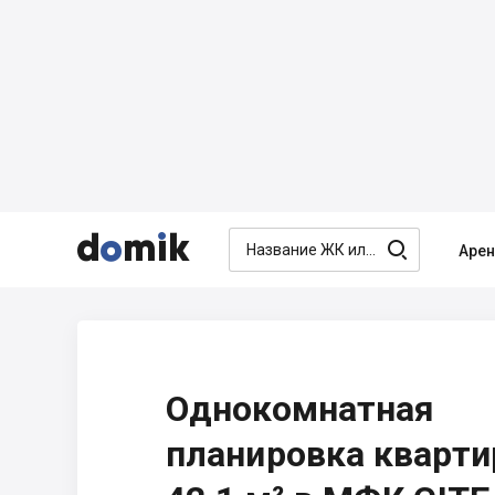




Аре
Однокомнатная
планировка кварт