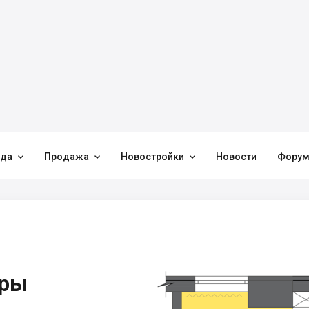



нда
Продажа
Новостройки
Новости
Фору
иры