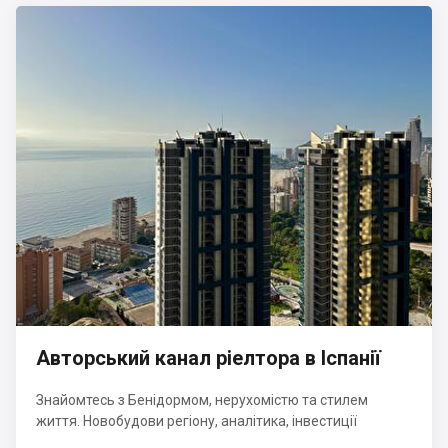
Авторський канал ріелтора в Іспанії
Знайомтесь з Бенідормом, нерухомістю та стилем
життя. Новобудови регіону, аналітика, інвестиції