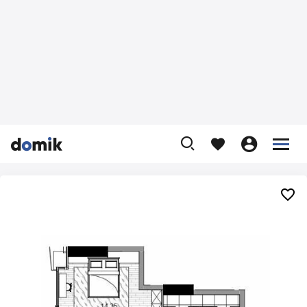









