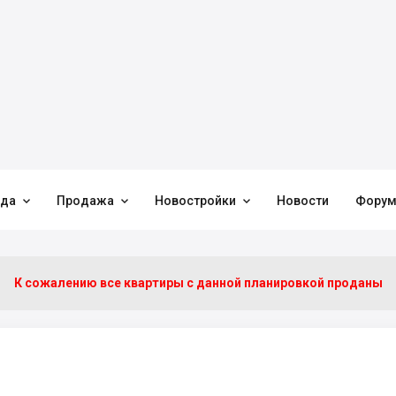



нда
Продажа
Новостройки
Новости
Фору
К сожалению все квартиры c данной планировкой проданы