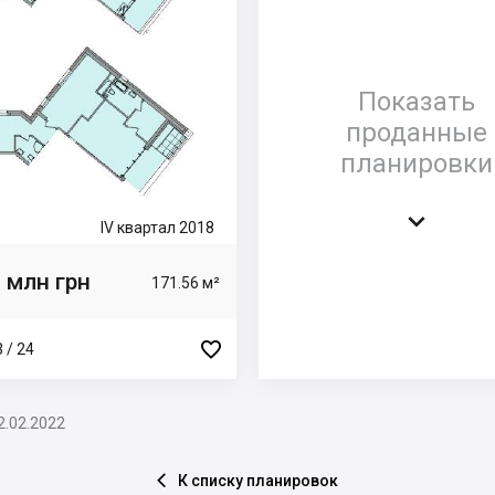
Показать
проданные
планировки

IV квартал 2018
 млн грн
171.56 м²

 / 24
2.02.2022
К списку планировок
