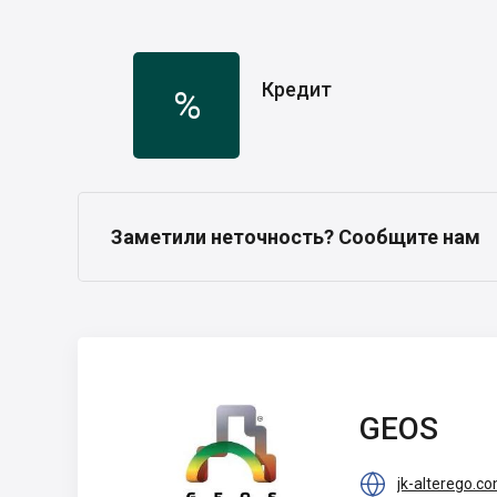
Кредит
%
Заметили неточность? Сообщите нам
GEOS
GEOS

jk-alterego.c