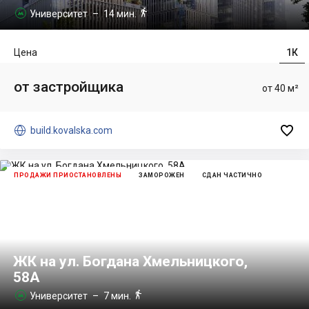

Университет
– 14 мин.

Цена
1К
от застройщика
от 40 м²


build.kovalska.com
ПРОДАЖИ ПРИОСТАНОВЛЕНЫ
ЗАМОРОЖЕН
СДАН ЧАСТИЧНО
ЖК на ул. Богдана Хмельницкого,
58А

Университет
– 7 мин.
