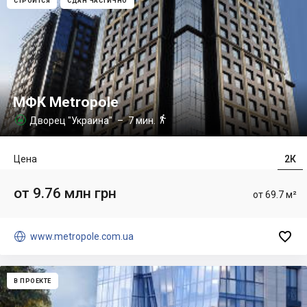
СТРОИТСЯ
СДАН ЧАСТИЧНО
МФК Metropole

Дворец "Украина"
– 7 мин.

Цена
2К
от 9.76 млн грн
от 69.7 м²


www.metropole.com.ua
В ПРОЕКТЕ