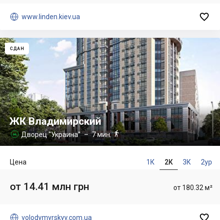


www.linden.kiev.ua
СДАН
ЖК Владимирский

Дворец "Украина"
– 7 мин.

Цена
1К
2К
3К
2ур
от 14.41 млн грн
от 180.32 м²


volodymyrskyy.com.ua