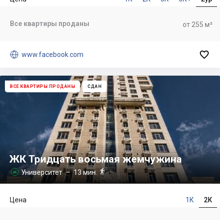
Все квартиры проданы
от 255 м²


www.facebook.com
ВСЕ КВАРТИРЫ ПРОДАНЫ
СДАН
ЖК Тридцать восьмая жемчужина

Университет
– 13 мин.

Цена
1К
2К