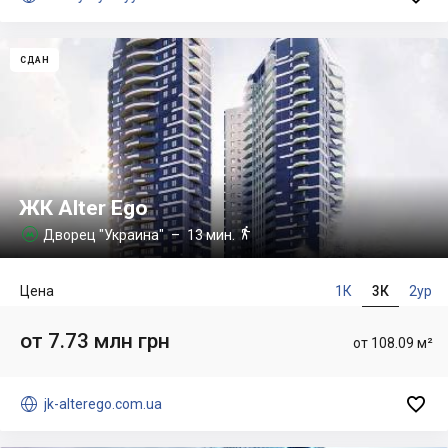
СДАН
ЖК Alter Ego

Дворец "Украина"
– 13 мин.

Цена
1К
3К
2ур
от 7.73 млн грн
от 108.09 м²


jk-alterego.com.ua