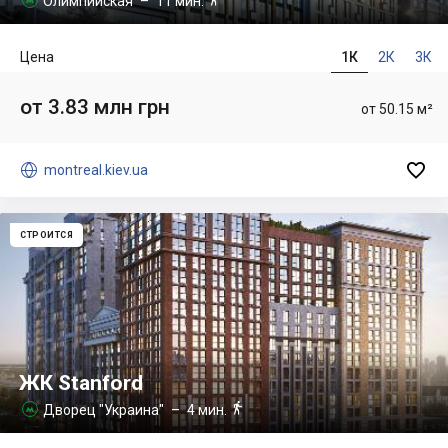
Олимпийская
– 11 мин.
Цена
1К
2К
3К
от 3.83 млн грн
от 50.15 м²


montreal.kiev.ua
СТРОИТСЯ
ЖК Stanford

Дворец "Украина"
– 4 мин.
