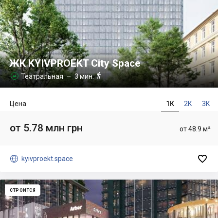
ЖК KYIVPROEKT City Space

Театральная
– 3 мин.

Цена
1К
2К
3К
от 5.78 млн грн
от 48.9 м²


kyivproekt.space
СТРОИТСЯ