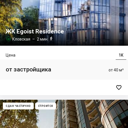
ЖК Egoist Residence

Кловская
– 2 мин.

Цена
1К
от застройщика
от 40 м²

СДАН ЧАСТИЧНО
СТРОИТСЯ