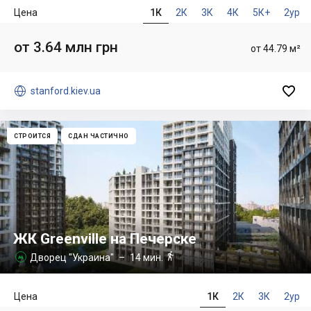
Цена
1К
2К
3К
4К
5К+
2ур
от 3.64 млн грн
от 44.79 м²


stanford.kiev.ua
СТРОИТСЯ
СДАН ЧАСТИЧНО
ЖК Greenville на Печерске

Дворец "Украина"
– 14 мин.

Цена
1К
2К
3К
2ур