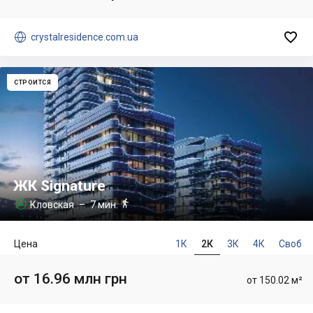


crystalresidence.com.ua
СТРОИТСЯ
ЖК Signature

Кловская
– 7 мин.

Цена
1К
2К
3К
4К
Своб
от 16.96 млн грн
от 150.02 м²