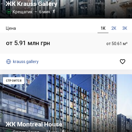
ЖК Krauss Gallery

Крещатик
– 6 мин.

Цена
1К
2К
3К
от 5.91 млн грн
от 50.61 м²


krauss.gallery
СТРОИТСЯ
ЖК Montreal House

