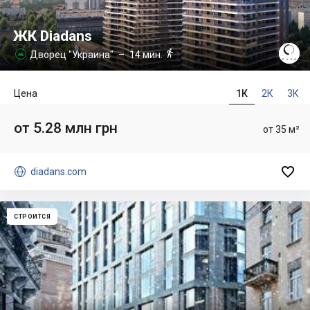
ЖК Diadans

Дворец "Украина"
– 14 мин.

Цена
1К
2К
3К
от 5.28 млн грн
от 35 м²


diadans.com
СТРОИТСЯ