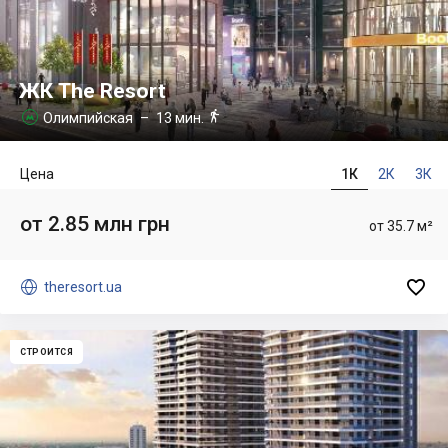
ЖК The Resort

Олимпийская
– 13 мин.

Цена
1К
2К
3К
от 2.85 млн грн
от 35.7 м²


theresort.ua
СТРОИТСЯ