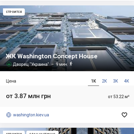
СТРОИТСЯ
ЖК Washington Concept House

Дворец "Украина"
– 9 мин.

Цена
1К
2К
3К
4К
от 3.87 млн грн
от 53.22 м²


washington.kiev.ua