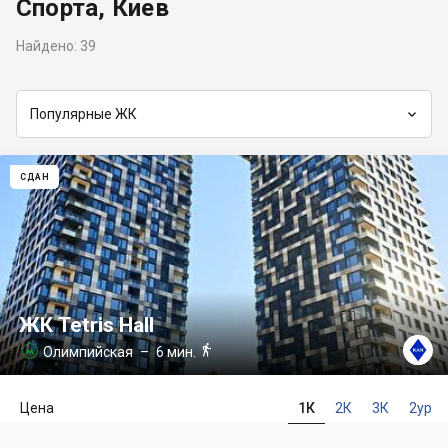
Спорта, Киев
Найдено:
39

Популярные ЖК
СДАН
ЖК Tetris Hall

Олимпийская
– 6 мин.

Цена
1К
2К
3К
2ур