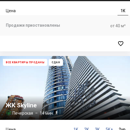
Цена
1К
Продажи приостановлены
от 40 м²

ВСЕ КВАРТИРЫ ПРОДАНЫ
СДАН
ЖК Skyline

Печерская
– 14 мин.

Цена
1К
2К
3К
5К+
2ур