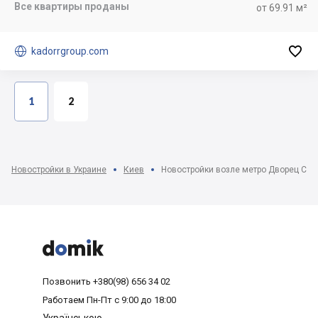
Все квартиры проданы
от 69.91 м²


kadorrgroup.com
1
2
Новостройки в Украине
Киев
Новостройки возле метро Дворец Спо



Позвонить
+380(98) 656 34 02
Работаем
Пн-Пт с 9:00 до 18:00
Українською