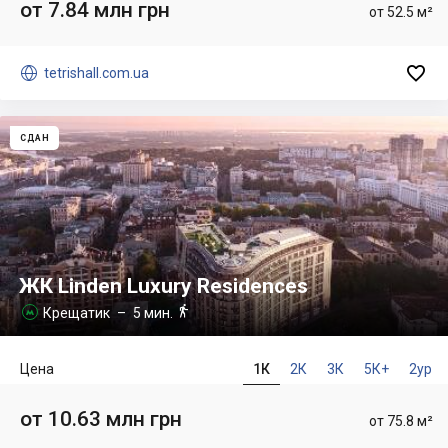
от 7.84 млн грн
от 52.5 м²


tetrishall.com.ua
СДАН
ЖК Linden Luxury Residences

Крещатик
– 5 мин.

Цена
1К
2К
3К
5К+
2ур
от 10.63 млн грн
от 75.8 м²