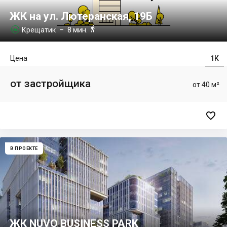
ЖК на ул. Лютеранская, 19Б

Крещатик
– 8 мин.

Цена
1К
от застройщика
от 40 м²

В ПРОЕКТЕ
ЖК NUVO BUSINESS PARK