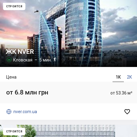
СТРОИТСЯ
ЖК NVER

Кловская
– 5 мин.

Цена
1К
2К
от 6.8 млн грн
от 53.36 м²


nver.com.ua
СТРОИТСЯ