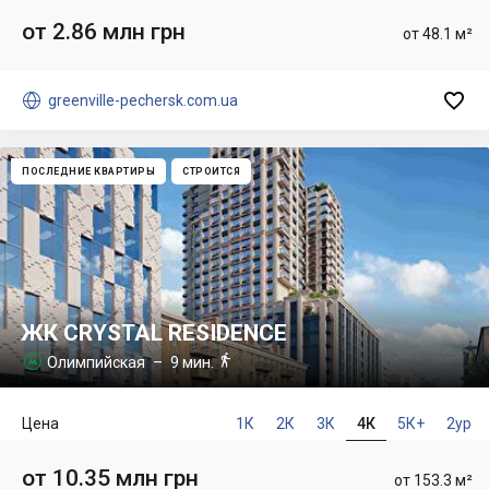
от 2.86 млн грн
от 48.1 м²


greenville-pechersk.com.ua
ПОСЛЕДНИЕ КВАРТИРЫ
СТРОИТСЯ
ЖК CRYSTAL RESIDENCE

Олимпийская
– 9 мин.

Цена
1К
2К
3К
4К
5К+
2ур
от 10.35 млн грн
от 153.3 м²