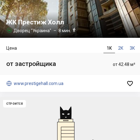
ЖК Престиж Холл

Дворец "Украина"
– 8 мин.

Цена
1К
2К
3К
от застройщика
от 42.48 м²


www.prestigehall.com.ua
СТРОИТСЯ