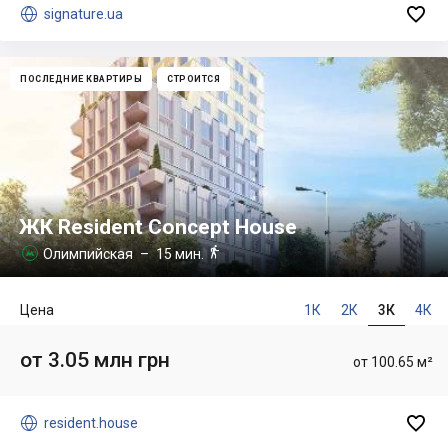


signature.ua
ПОСЛЕДНИЕ КВАРТИРЫ
СТРОИТСЯ
ЖК Resident Concept House

Олимпийская
– 15 мин.

Цена
1К
2К
3К
4К
от 3.05 млн грн
от 100.65 м²


resident.house