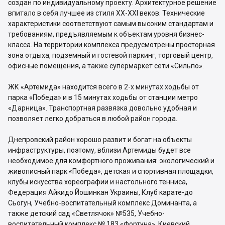
создан по индивидуальному проекту. Архитектурное решение
впитало в себя лучшее из стиля XX-XXI веков. Технические
характеристики соответствуют самым высоким стандартам и
требованиям, предъявляемым к объектам уровня бизнес-
класса. На территории комплекса предусмотрены просторная
зона отдыха, подземный и гостевой паркинг, торговый центр,
офисные помещения, а также супермаркет сети «Сильпо».
ЖК «Артемида» находится всего в 2-х минутах ходьбы от
парка «Победа» и в 15 минутах ходьбы от станции метро
«Дарница». Транспортная развязка довольно удобная и
позволяет легко добраться в любой район города.
Днепровский район хорошо развит и богат на объекты
инфраструктуры, поэтому, вблизи Артемиды будет все
необходимое для комфортного проживания: экологический и
живописный парк «Победа», детская и спортивная площадки,
клубы искусства хореографии и настольного тенниса,
Федерация Айкидо Йошинкан Украины, Клуб карате-до
Сьогун, Учебно-воспитательный комплекс Доминанта, а
также детский сад «Светлячок» №535, Учебно-
воспитательный комплекс № 183 «Фортуна», Киевский