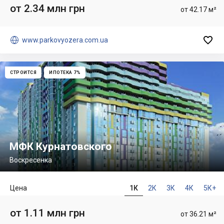
от 2.34 млн грн
от 42.17 м²


www.parkovyozera.com.ua
СТРОИТСЯ
ИПОТЕКА 7%
МФК Курнатовского
Воскресенка
Цена
1К
2К
3К
4К
5К+
от 1.11 млн грн
от 36.21 м²