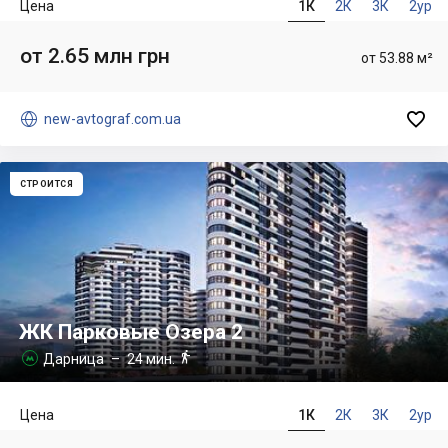
Цена
1К
2К
3К
2ур
от 2.65 млн грн
от 53.88 м²


new-avtograf.com.ua
СТРОИТСЯ
ЖК Парковые Озера 2

Дарница
– 24 мин.

Цена
1К
2К
3К
2ур