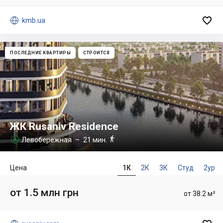


kmb.ua
ПОСЛЕДНИЕ КВАРТИРЫ
СТРОИТСЯ
ЖК Rusaniv Residence

Левобережная
– 21 мин.

Цена
1К
2К
3К
Студ
2ур
от 1.5 млн грн
от 38.2 м²