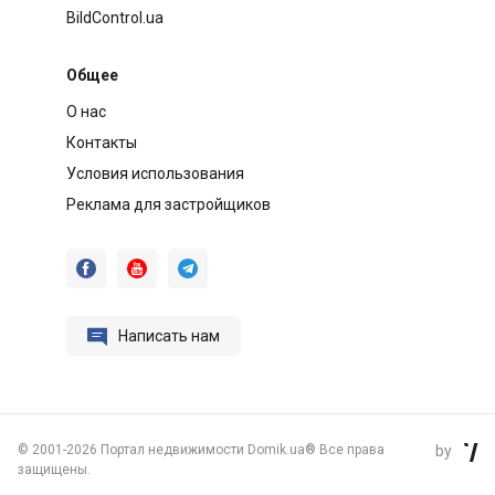
BildControl.ua
Общее
О нас
Контакты
Условия использования
Реклама для застройщиков




Написать нам
©
2001-2026 Портал недвижимости Domik.ua® Все права
by

защищены.