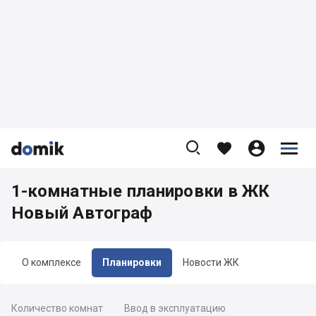









1-комнатные планировки в ЖК
Новый Автограф
О комплексе
Планировки
Новости ЖК
Количество комнат
Ввод в эксплуатацию