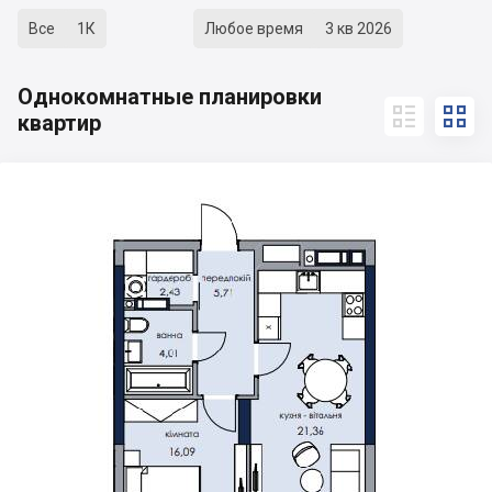
Все
1К
Любое время
3 кв 2026
Однокомнатные планировки


квартир